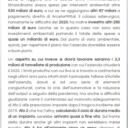
Straordinaria aveva speso per interventi ambientali oltre
530 milioni di euro
, a cui se ne aggiungono
altri 67 milioni
a
pagamento diretto di ArcelorMittal. Il colosso siderurgico,
nonostante le difficoltà del
2020
, ha inoltre
investito altri 280
milioni di euro
(anche se in questo caso non sono solo
investimenti ambientali) portando il totale delle spese a
quasi un miliardo di euro.
Dal punto di vista ambientale,
quindi, per rispettare il piano Aia l’azienda dovrebbe essere
a buon punto.
Un
aspetto su cui invece si dovrà lavorare saranno i 3,3
milioni di tonnellate di produzione
con cui l’azienda chiuderà
il 2020. I limiti produttivi con cui Ilva si è trovata a confrontarsi
negli ultimi anni sono infatti stati il principale tallone d’Achille
dell’azienda, dovuti sì ad una serie di elementi
congiunturali, come la crisi dell’automotive e la riduzione
dell’output a seguito della pandemia, ma anche a difficoltà
giudiziarie come il contenzioso sul mancato adeguamento
di Afo 2 alle prescrizioni imposte dopo il tragico incidente del
2015.
Afo 2
che tra l’altro,
calcolando il ciclo di durata medio
di un impianto
, sarebbe
arrivato quasi a fine vita
. Sul fronte
della durata anche gli altri impianti non sarebbero messi