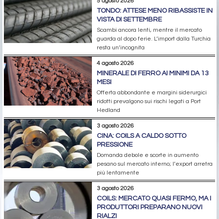
5 agosto 2026
TONDO: ATTESE MENO RIBASSISTE IN
VISTA DI SETTEMBRE
Scambi ancora lenti, mentre il mercato
guarda al dopo ferie. L’import dalla Turchia
resta un’incognita
4 agosto 2026
MINERALE DI FERRO AI MINIMI DA 13
MESI
Offerta abbondante e margini siderurgici
ridotti prevalgono sui rischi legati a Port
Hedland
3 agosto 2026
CINA: COILS A CALDO SOTTO
PRESSIONE
Domanda debole e scorte in aumento
pesano sul mercato interno; l’export arretra
più lentamente
3 agosto 2026
COILS: MERCATO QUASI FERMO, MA I
PRODUTTORI PREPARANO NUOVI
RIALZI