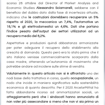
scorso 28 ottobre dal Director of Market Analysis and
Economic Studies
Alessandro Sciamarell
i, sebbene con il
beneficio del dubbio dato dalla fase di incertezza attuale,
indicano che
le costruzioni dovrebbero recuperare un 5%
rispetto al 2020, la meccanica un 7,4%, l’automotive un
18,1% e gli elettrodomestici un 4,6%. Dati che portano
l’indice pesato dell’output dei settori utilizzatori ad un
recupero medio del 8,2%.
Aspettative e produzioni quindi abbastanza armonizzate
per poter adeguare il recupero dello stabilimento alla
crescita di domanda. Questo però era lo stato prima che il
sito italiano venisse commercialmente scorporato dalla
casa madre, ottenendo un’autonomia di movimento che
potrebbe andare ad incidere sulle stime di vendita.
Volutamente in questo articolo non si è affrontato
uno dei
nodi base della trattativa in corso, quello
occupazionale
, un
nodo che incide in maniera significativa sulla sostenibilità
economica di quanto descritto. Per il 2020 ArcelorMittal ha
fatto abbondante ricorso ad ammortizzatori sociali, un
atteggiamento però che i sindacati hanno annunciato di
non voler più assecondare a meno che non vi sia prima un