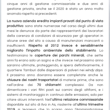
cinque anni di gestione commissariale e due anni di
gestione privata, anche se il 2020 è stato un anno molto
anomalo rispetto ai precedenti.
La nuova azienda eredita impianti provati dal punto di vista
produttivo
: sono state numerose nel corso degli ultimi due
mesi le denunce da parte dei rappresentanti dei lavoratori
della carenza di condizioni di sicurezza per gli operatori in
alcune aree del sito a causa di manutenzioni mancanti o
insufficienti.
Rispetto al 2012 invece è sensibilmente
migliorato l’impatto ambientale dello stabilimento
. Lo
testimoniano le
coperture dei parchi minerali
, che sette
anni fa erano solo un sogno e che invece nel prossimo anno
saranno ultimate, proteggendo, si spera definitivamente, il
quartiere Tamburi dalle dispersioni di polveri nei
windy days
.
Il prossimo anno dovranno essere completate anche le
chiusure dei nastri trasportatori
di materie prime, che sono
nell’ordine dei
70 chilometri
complessivi. Da non
dimenticare i vari filtri posti sui camini degli altiforni, e i
sistemi di monitoraggio in continuo delle emissioni, solo per
citare alcuni interventi. Nell’
ultima relazione commissariale
disponibile sul sito di Ilva in As, risalente all’
ultimo trimestre
2019
, si leggeva che lo scorso anno l’Amministrazione