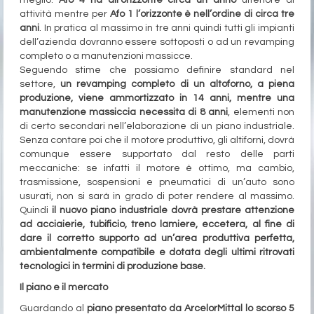
meglio:
Afo 4 ha all’orizzonte circa un anno
ulteriore di
attività mentre per
Afo 1 l’orizzonte è nell’ordine di circa tre
anni
. In pratica al massimo in tre anni quindi tutti gli impianti
dell’azienda dovranno essere sottoposti o ad un revamping
completo o a manutenzioni massicce.
Seguendo stime che possiamo definire standard nel
settore,
un revamping completo di un altoforno, a piena
produzione, viene ammortizzato in 14 anni, mentre una
manutenzione massiccia necessita di 8 anni
, elementi non
di certo secondari nell’elaborazione di un piano industriale.
Senza contare poi che il motore produttivo, gli altiforni, dovrà
comunque essere supportato dal resto delle parti
meccaniche: se infatti il motore è ottimo, ma cambio,
trasmissione, sospensioni e pneumatici di un’auto sono
usurati, non si sarà in grado di poter rendere al massimo.
Quindi
il nuovo piano industriale dovrà prestare attenzione
ad acciaierie, tubificio, treno lamiere, eccetera, al fine di
dare il corretto supporto ad un’area produttiva perfetta,
ambientalmente compatibile e dotata degli ultimi ritrovati
tecnologici in termini di produzione base.
Il piano e il mercato
Guardando al
piano presentato da ArcelorMittal lo scorso 5