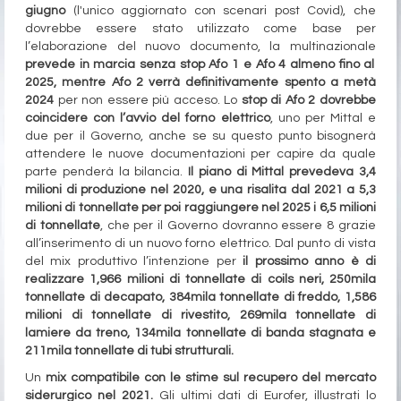
giugno
(l'unico aggiornato con scenari post Covid), che
dovrebbe essere stato utilizzato come base per
l’elaborazione del nuovo documento, la multinazionale
prevede in marcia senza stop Afo 1 e Afo 4 almeno fino al
2025, mentre Afo 2 verrà definitivamente spento a metà
2024
per non essere più acceso. Lo
stop di Afo 2 dovrebbe
coincidere con l’avvio del forno elettrico
, uno per Mittal e
due per il Governo, anche se su questo punto bisognerà
attendere le nuove documentazioni per capire da quale
parte penderà la bilancia.
Il piano di Mittal prevedeva 3,4
milioni di produzione nel 2020, e una risalita dal 2021 a 5,3
milioni di tonnellate per poi raggiungere nel 2025 i 6,5 milioni
di tonnellate
, che per il Governo dovranno essere 8 grazie
all’inserimento di un nuovo forno elettrico. Dal punto di vista
del mix produttivo l’intenzione per
il prossimo anno è di
realizzare 1,966 milioni di tonnellate di coils neri, 250mila
tonnellate di decapato, 384mila tonnellate di freddo, 1,586
milioni di tonnellate di rivestito, 269mila tonnellate di
lamiere da treno, 134mila tonnellate di banda stagnata e
211mila tonnellate di tubi strutturali.
Un
mix compatibile con le stime sul recupero del mercato
siderurgico nel 2021.
Gli ultimi dati di Eurofer, illustrati lo