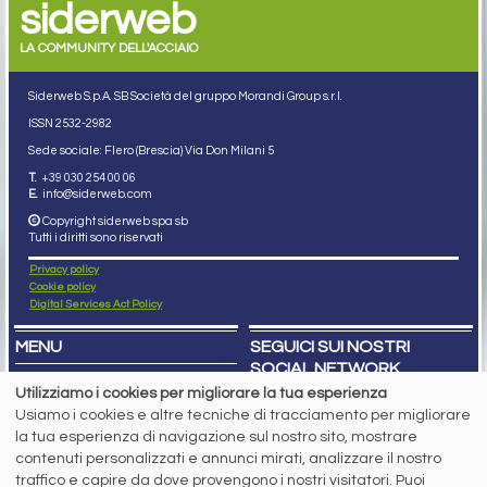
siderweb
LA COMMUNITY DELL'ACCIAIO
Siderweb S.p.A. SB Società del gruppo Morandi Group s.r.l.
ISSN 2532
-2982
Sede sociale: Flero (Brescia) Via Don Milani 5
T.
+39 030 254 00 06
E.
info@siderweb.com
Copyright siderweb spa sb
Tutti i diritti sono riservati
Privacy policy
Cookie policy
Digital Services Act Policy
MENU
SEGUICI SUI NOSTRI
SOCIAL NETWORK
NEWS
Utilizziamo i cookies per migliorare la tua esperienza
PREZZI ITALIA
Usiamo i cookies e altre tecniche di tracciamento per migliorare
MERCATI
SERVIZI
la tua esperienza di navigazione sul nostro sito, mostrare
EVENTI
contenuti personalizzati e annunci mirati, analizzare il nostro
ABBONAMENTI
traffico e capire da dove provengono i nostri visitatori. Puoi
MADE IN STEEL