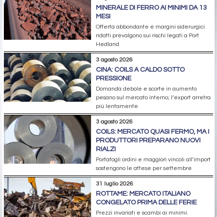
MINERALE DI FERRO AI MINIMI DA 13
MESI
Offerta abbondante e margini siderurgici
ridotti prevalgono sui rischi legati a Port
Hedland
3 agosto 2026
CINA: COILS A CALDO SOTTO
PRESSIONE
Domanda debole e scorte in aumento
pesano sul mercato interno; l’export arretra
più lentamente
3 agosto 2026
COILS: MERCATO QUASI FERMO, MA I
PRODUTTORI PREPARANO NUOVI
RIALZI
Portafogli ordini e maggiori vincoli all’import
sostengono le attese per settembre
31 luglio 2026
ROTTAME: MERCATO ITALIANO
CONGELATO PRIMA DELLE FERIE
Prezzi invariati e scambi ai minimi.