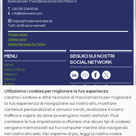
Sede sociale: Flero (Brescia) Via Don Milani 5
T.
+39 030 254 00 06
E.
info@siderweb.com
Copyright siderweb spa sb
Tutti i diritti sono riservati
Privacy policy
Cookie policy
Digital Services Act Policy
MENU
SEGUICI SUI NOSTRI
SOCIAL NETWORK
NEWS
PREZZI ITALIA
MERCATI
SERVIZI
EVENTI
ABBONAMENTI
Utilizziamo i cookies per migliorare la tua esperienza
MADE IN STEEL
Usiamo i cookies e altre tecniche di tracciamento per migliorare
NEWSLETTER
la tua esperienza di navigazione sul nostro sito, mostrare
Capitale Sociale: 190.000€ interamente versato
contenuti personalizzati e annunci mirati, analizzare il nostro
Registro delle Imprese di Brescia
traffico e capire da dove provengono i nostri visitatori. Puoi
Codice Fiscale e Partita I.V.A.:
IT03562320170
R.E.A. n. 419331
cambiare le tue impostazioni e rifiutare che alcuni tipi di cookies
vengano memorizzati sul tuo computer mentre stai navigando
www.siderweb.com: Autorizzazione del Tribunale di Brescia n. 11/2004 del 17
nel nostro sito web. Per saperne di più, leggi la nostra cookie
marzo 2004, Iscrizione al R.O.C. n. 26116.