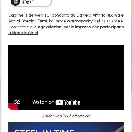
Oggi nel siderweb TG, condotto da Daniela Affinita:
ex Ilva e
Acciai Speciali Terni
, l'allarme
overcapacity
dell'OECD Steel
Commitee e le
agevolazioni per le imprese che partecipano
a Made in Steel
.
Il siderweb TG è offerto da