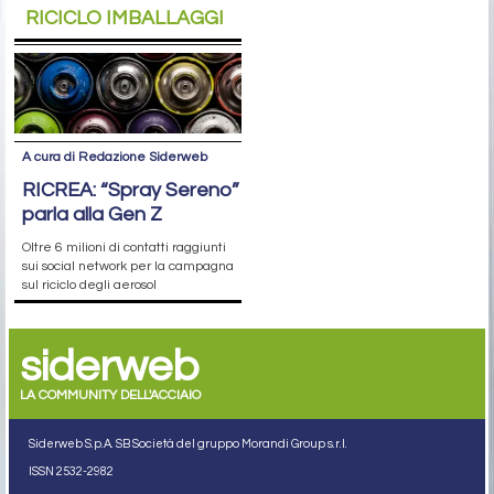
RICICLO IMBALLAGGI
A cura di Redazione Siderweb
RICREA: “Spray Sereno”
parla alla Gen Z
Oltre 6 milioni di contatti raggiunti
sui social network per la campagna
sul riciclo degli aerosol
siderweb
LA COMMUNITY DELL'ACCIAIO
Siderweb S.p.A. SB Società del gruppo Morandi Group s.r.l.
ISSN 2532
-2982