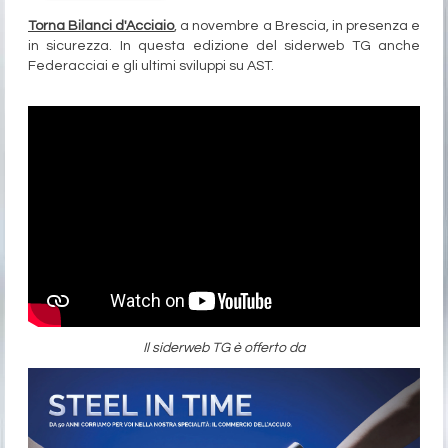
Torna Bilanci d'Acciaio
, a novembre a Brescia, in presenza e
in sicurezza. In questa edizione del siderweb TG anche
Federacciai e gli ultimi sviluppi su AST.
Il siderweb TG è offerto da