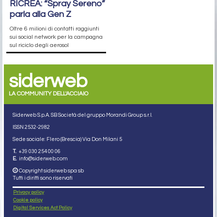
RICREA: “Spray Sereno”
parla alla Gen Z
Oltre 6 milioni di contatti raggiunti
sui social network per la campagna
sul riciclo degli aerosol
siderweb
LA COMMUNITY DELL'ACCIAIO
Siderweb S.p.A. SB Società del gruppo Morandi Group s.r.l.
ISSN 2532
-2982
Sede sociale: Flero (Brescia) Via Don Milani 5
T.
+39 030 254 00 06
E.
info@siderweb.com
Copyright siderweb spa sb
Tutti i diritti sono riservati
Privacy policy
Cookie policy
Digital Services Act Policy