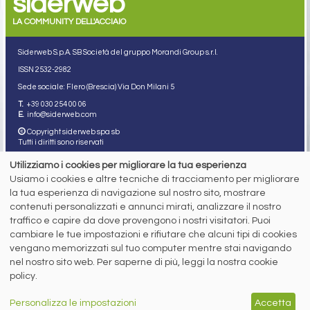
siderweb
LA COMMUNITY DELL'ACCIAIO
Siderweb S.p.A. SB Società del gruppo Morandi Group s.r.l.
ISSN 2532
-2982
Sede sociale: Flero (Brescia) Via Don Milani 5
T.
+39 030 254 00 06
E.
info@siderweb.com
Copyright siderweb spa sb
Tutti i diritti sono riservati
Privacy policy
Utilizziamo i cookies per migliorare la tua esperienza
Cookie policy
Usiamo i cookies e altre tecniche di tracciamento per migliorare
Digital Services Act Policy
la tua esperienza di navigazione sul nostro sito, mostrare
contenuti personalizzati e annunci mirati, analizzare il nostro
MENU
SEGUICI SUI NOSTRI
traffico e capire da dove provengono i nostri visitatori. Puoi
SOCIAL NETWORK
NEWS
cambiare le tue impostazioni e rifiutare che alcuni tipi di cookies
PREZZI ITALIA
vengano memorizzati sul tuo computer mentre stai navigando
MERCATI
nel nostro sito web. Per saperne di più, leggi la nostra cookie
SERVIZI
policy.
EVENTI
ABBONAMENTI
MADE IN STEEL
Personalizza le impostazioni
Accetta
NEWSLETTER