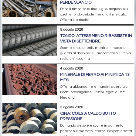
PERDE SLANCIO
Dopo il rimbalzo di fine luglio, acquisti più
cauti e tondo debole frenano il mercato.
Offerta Ue ridotta
5 agosto 2026
TONDO: ATTESE MENO RIBASSISTE IN
VISTA DI SETTEMBRE
Scambi ancora lenti, mentre il mercato
guarda al dopo ferie. L’import dalla Turchia
resta un’incognita
4 agosto 2026
MINERALE DI FERRO AI MINIMI DA 13
MESI
Offerta abbondante e margini siderurgici
ridotti prevalgono sui rischi legati a Port
Hedland
3 agosto 2026
CINA: COILS A CALDO SOTTO
PRESSIONE
Domanda debole e scorte in aumento
pesano sul mercato interno; l’export arretra