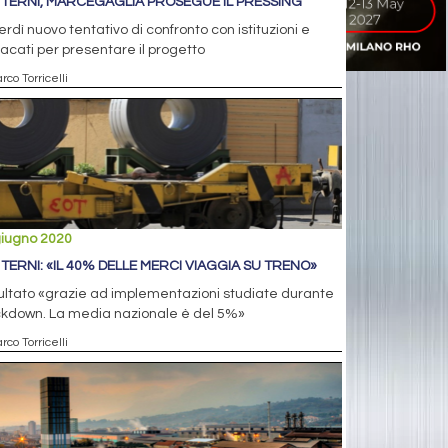
 TERNI, MARCEGAGLIA PROSEGUE IL PRESSING
rdì nuovo tentativo di confronto con istituzioni e
acati per presentare il progetto
rco Torricelli
giugno 2020
 TERNI: «IL 40% DELLE MERCI VIAGGIA SU TRENO»
isultato «grazie ad implementazioni studiate durante
ockdown. La media nazionale è del 5%»
rco Torricelli