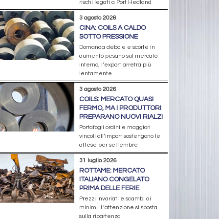
rischi legati a Port Hedland
3 agosto 2026
CINA: COILS A CALDO
SOTTO PRESSIONE
Domanda debole e scorte in
aumento pesano sul mercato
interno; l’export arretra più
lentamente
3 agosto 2026
COILS: MERCATO QUASI
FERMO, MA I PRODUTTORI
PREPARANO NUOVI RIALZI
Portafogli ordini e maggiori
vincoli all’import sostengono le
attese per settembre
31 luglio 2026
ROTTAME: MERCATO
ITALIANO CONGELATO
PRIMA DELLE FERIE
Prezzi invariati e scambi ai
minimi. L’attenzione si sposta
sulla ripartenza