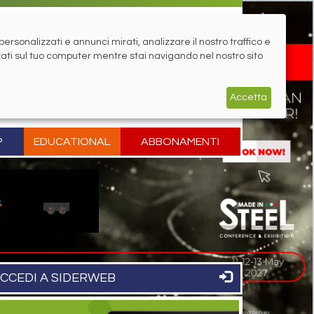
rsonalizzati e annunci mirati, analizzare il nostro traffico e
zati sul tuo computer mentre stai navigando nel nostro sito
Accetta
P
EDUCATIONAL
ABBONAMENTI
CCEDI A SIDERWEB