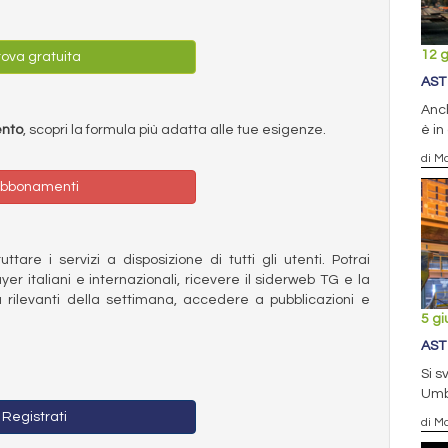
12 
ova gratuita
AST
Anch
ento
, scopri la formula più adatta alle tue esigenze.
è in
di Ma
bbonamenti
ttare i servizi a disposizione di tutti gli utenti. Potrai
ayer italiani e internazionali, ricevere il siderweb TG e la
 rilevanti della settimana, accedere a pubblicazioni e
5 g
AST
Si s
Umb
Registrati
di Ma