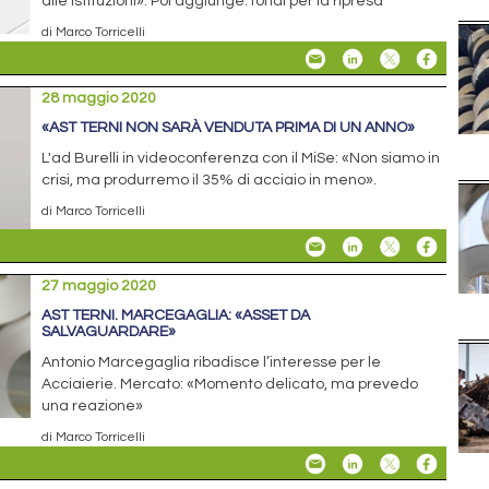
alle istituzioni». Poi aggiunge: fondi per la ripresa
di Marco Torricelli
28 maggio 2020
«AST TERNI NON SARÀ VENDUTA PRIMA DI UN ANNO»
L'ad Burelli in videoconferenza con il MiSe: «Non siamo in
crisi, ma produrremo il 35% di acciaio in meno».
di Marco Torricelli
27 maggio 2020
AST TERNI. MARCEGAGLIA: «ASSET DA
SALVAGUARDARE»
Antonio Marcegaglia ribadisce l’interesse per le
Acciaierie. Mercato: «Momento delicato, ma prevedo
una reazione»
di Marco Torricelli