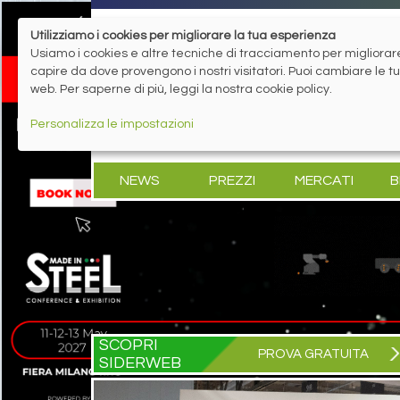
Utilizziamo i cookies per migliorare la tua esperienza
Usiamo i cookies e altre tecniche di tracciamento per migliorare 
capire da dove provengono i nostri visitatori. Puoi cambiare le 
web. Per saperne di più, leggi la nostra cookie policy.
Personalizza le impostazioni
NEWS
PREZZI
MERCATI
B
SCOPRI
PROVA GRATUITA
SIDERWEB