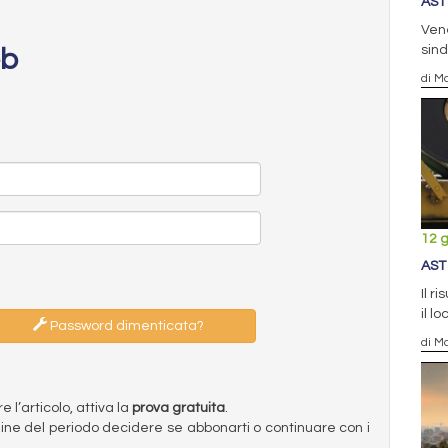
AST
Vene
sind
eb
di Ma
12 
AST
Il r
il l
Password dimenticata?
di Ma
l’articolo, attiva la
prova gratuita
.
ermine del periodo decidere se abbonarti o continuare con i