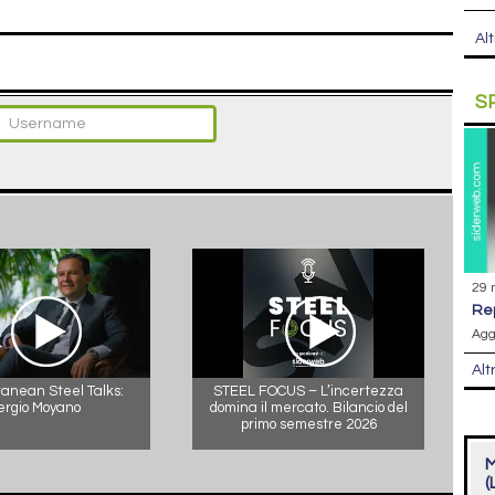
Alt
S
29 
r
Agg
Alt
anean Steel Talks:
STEEL FOCUS – L’incertezza
ergio Moyano
domina il mercato. Bilancio del
primo semestre 2026
M
(