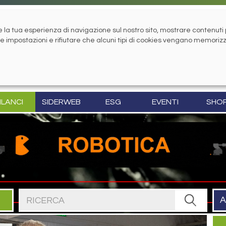
la tua esperienza di navigazione sul nostro sito, mostrare contenuti pe
tue impostazioni e rifiutare che alcuni tipi di cookies vengano memoriz
ILANCI
SIDERWEB
ESG
EVENTI
SHO
Cerca nel sito
A