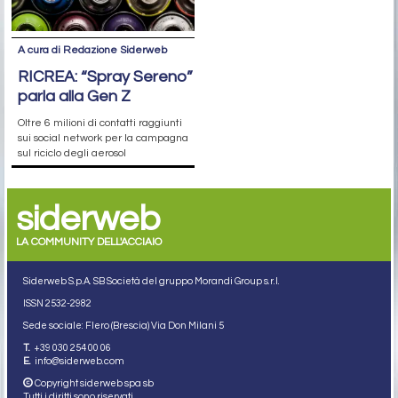
A cura di Redazione Siderweb
RICREA: “Spray Sereno”
parla alla Gen Z
Oltre 6 milioni di contatti raggiunti
sui social network per la campagna
sul riciclo degli aerosol
siderweb
LA COMMUNITY DELL'ACCIAIO
Siderweb S.p.A. SB Società del gruppo Morandi Group s.r.l.
ISSN 2532
-2982
Sede sociale: Flero (Brescia) Via Don Milani 5
T.
+39 030 254 00 06
E.
info@siderweb.com
Copyright siderweb spa sb
Tutti i diritti sono riservati