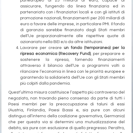
paneuropeo di 25 miliardi di euro, capace di
assicurare, fungendo da linea finanziaria ed in
partenariato con i finanziatori locali e con gli istituti di
promozione nazionali, finanziamenti per 200 miliardi di
euro a favore delle imprese, in particolare PMI. Il fondo
di garanzia sarebbe finanziato dagli Stati membri
dell’Ue proporzionalmente alle rispettive quote di
azionariato nella BEI e/o da altre istituzioni.
Lavorare per creare
un fondo (temporaneo) per la
ripresa economica (Recovery Fund)
, per preparare e
sostenere la ripresa, fornendo finanziamenti
attraverso il bilancio dell’Ue a programmi volti a
rilanciare l’economia in linea con le priorità europee e
garantendo la solidarietà dell’Ue con gli Stati membri
più colpiti dalla pandemia.
Quest’ultima misura costituisce l’aspetto più controverso del
negoziato, non trovando pieno consenso da parte di tutti i
Paesi membri per la preoccupazione di taluni di essi
(Austria, Finlandia, Paesi Bassi e, sia pure con alcuni
distinguo all’interno della coalizione governativa, Germania)
che per questa via si determini una mutualizzazione del
debito, sia pure con esclusione di quello pregresso. Peraltro,