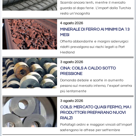
Scambi ancora lenti, mentre il mercato
guarda al dopo ferie. L’import dalla Turchia
resta un’incognita
4 agosto 2026
MINERALE DI FERRO AI MINIMI DA 13
MESI
Offerta abbondante e margini siderurgici
ridotti prevalgono sui rischi legati a Port
Hedland
3 agosto 2026
CINA: COILS A CALDO SOTTO
PRESSIONE
Domanda debole e scorte in aumento
pesano sul mercato interno; l’export arretra
più lentamente
3 agosto 2026
COILS: MERCATO QUASI FERMO, MA I
PRODUTTORI PREPARANO NUOVI
RIALZI
Portafogli ordini e maggiori vincoli all’import
sostengono le attese per settembre