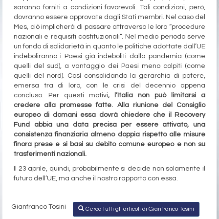
saranno forniti a condizioni favorevoli. Tali condizioni, però,
dovranno essere approvate dagli Stati membri. Nel caso del
Mes, ciò implicherà di passare attraverso le loro “procedure
nazionali e requisiti costituzionali”. Nel medio periodo serve
un fondo di solidarietà in quanto le politiche adottate dall’UE
indeboliranno i Paesi già indeboliti dalla pandemia (come
quelli del sud), a vantaggio dei Paesi meno colpiti (come
quelli del nord). Così consolidando la gerarchia di potere,
emersa tra di loro, con le crisi del decennio appena
concluso. Per questi motivi
, l’Italia non può limitarsi a
credere alla promesse fatte. Alla riunione del Consiglio
europeo di domani essa dovrà chiedere che il Recovery
Fund abbia una data precisa per essere attivato, una
consistenza finanziaria almeno doppia rispetto alle misure
finora prese e si basi su debito comune europeo e non su
trasferimenti nazionali.
Il 23 aprile, quindi, probabilmente si decide non solamente il
futuro dell’UE, ma anche il nostro rapporto con essa.
Gianfranco Tosini
Cerca tutti gli articoli di Gianfranco Tosini