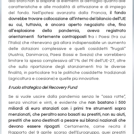
allo stato non si dispone di elementi di dettaglio quanto alle
caratteristiche e alle modalità di attivazione e di impiego
del fondo. Nell’ipotesi avanzata dalla Francia,
il fondo
dovrebbe trovare collocazione all’interno del bilancio dell’UE
su cui, tuttavia, è ancora aperto negoziato che, fino
all’esplosione della pandemia, aveva registrato
orientamenti fortemente contrapposti t
ra i Paesi (tra cui
l’Italia) che ritenevano già allora indispensabile un aumento
delle dotazioni complessive e quelli cosiddetti “frugali”
(Austria, Danimarca, Paesi Bassi e Svezia) che vorrebbero
limitare la spesa complessiva all’1% del Pil dell’UE-27, oltre
che sulla ripartizione degli stanziamenti tra le diverse
finalità, in particolare tra le politiche cosiddette tradizionali
(agricoltura e coesione) e quelle più innovative.
Il ruolo strategico del Recovery Fund
Se si vuole uscire dalla pandemia senza le “ossa rotte”,
senza vincitori e vinti, è evidente che
non bastano i 500
miliardi di euro stanziati con i primi tre strumenti sopra
menzionati, che peraltro sono basati su prestiti, non su aiuti,
prestiti che sono destinati a pesare sui bilanci nazionali che
devono essere ripagati
. Certamente, come recita il
Rapporto del 9 aprile scorso dell’Eurogruppo, quei prestiti