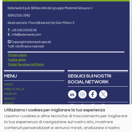
Siderweb S.p.A. SB Società del gruppo Morandi Group s.r.l.
ISSN 2532
-2982
Sede sociale: Flero (Brescia) Via Don Milani 5
T.
+39 030 254 00 06
E.
info@siderweb.com
Copyright siderweb spa sb
Tutti i diritti sono riservati
Privacy policy
Cookie policy
Digital Services Act Policy
MENU
SEGUICI SUI NOSTRI
SOCIAL NETWORK
NEWS
PREZZI ITALIA
MERCATI
SERVIZI
EVENTI
ABBONAMENTI
Utilizziamo i cookies per migliorare la tua esperienza
MADE IN STEEL
Usiamo i cookies e altre tecniche di tracciamento per migliorare
NEWSLETTER
la tua esperienza di navigazione sul nostro sito, mostrare
Capitale Sociale: 190.000€ interamente versato
contenuti personalizzati e annunci mirati, analizzare il nostro
Registro delle Imprese di Brescia