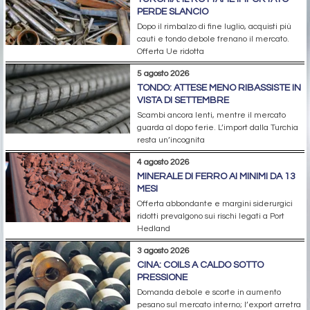
PERDE SLANCIO
Dopo il rimbalzo di fine luglio, acquisti più
cauti e tondo debole frenano il mercato.
Offerta Ue ridotta
5 agosto 2026
TONDO: ATTESE MENO RIBASSISTE IN
VISTA DI SETTEMBRE
Scambi ancora lenti, mentre il mercato
guarda al dopo ferie. L’import dalla Turchia
resta un’incognita
4 agosto 2026
MINERALE DI FERRO AI MINIMI DA 13
MESI
Offerta abbondante e margini siderurgici
ridotti prevalgono sui rischi legati a Port
Hedland
3 agosto 2026
CINA: COILS A CALDO SOTTO
PRESSIONE
Domanda debole e scorte in aumento
pesano sul mercato interno; l’export arretra