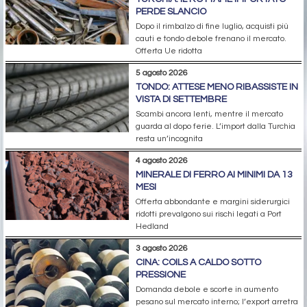
PERDE SLANCIO
Dopo il rimbalzo di fine luglio, acquisti più
cauti e tondo debole frenano il mercato.
Offerta Ue ridotta
5 agosto 2026
TONDO: ATTESE MENO RIBASSISTE IN
VISTA DI SETTEMBRE
Scambi ancora lenti, mentre il mercato
guarda al dopo ferie. L’import dalla Turchia
resta un’incognita
4 agosto 2026
MINERALE DI FERRO AI MINIMI DA 13
MESI
Offerta abbondante e margini siderurgici
ridotti prevalgono sui rischi legati a Port
Hedland
3 agosto 2026
CINA: COILS A CALDO SOTTO
PRESSIONE
Domanda debole e scorte in aumento
pesano sul mercato interno; l’export arretra