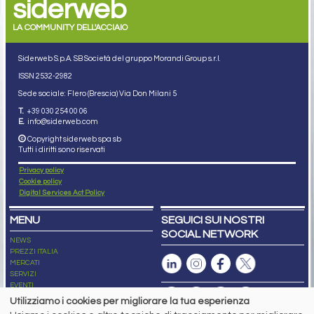
siderweb
LA COMMUNITY DELL'ACCIAIO
Siderweb S.p.A. SB Società del gruppo Morandi Group s.r.l.
ISSN 2532
-2982
Sede sociale: Flero (Brescia) Via Don Milani 5
T.
+39 030 254 00 06
E.
info@siderweb.com
Copyright siderweb spa sb
Tutti i diritti sono riservati
Privacy policy
Cookie policy
Digital Services Act Policy
MENU
SEGUICI SUI NOSTRI
SOCIAL NETWORK
NEWS
PREZZI ITALIA
MERCATI
SERVIZI
EVENTI
ABBONAMENTI
Utilizziamo i cookies per migliorare la tua esperienza
MADE IN STEEL