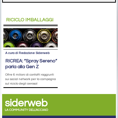
RICICLO IMBALLAGGI
A cura di Redazione Siderweb
RICREA: “Spray Sereno”
parla alla Gen Z
Oltre 6 milioni di contatti raggiunti
sui social network per la campagna
sul riciclo degli aerosol
siderweb
LA COMMUNITY DELL'ACCIAIO