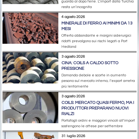
guarda al dopo ferie. L’import dalla Turchia
resta un’incognita
4 agosto 2026
MINERALE DI FERRO AI MINIMI DA 13
MESI
Offerta abbondante e margini siderurgici
ridotti prevalgono sui rischi legati a Port
Hedland
3 agosto 2026
CINA: COILS A CALDO SOTTO
PRESSIONE
Domanda debole e scorte in aumento
pesano sul mercato interno; l’export arretra
più lentamente
3 agosto 2026
COILS: MERCATO QUASI FERMO, MA I
PRODUTTORI PREPARANO NUOVI
RIALZI
Portafogli ordini e maggiori vincoli all’import
sostengono le attese per settembre
31 luglio 2026