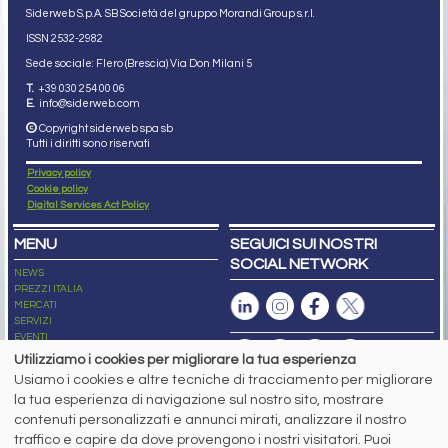
Siderweb S.p.A. SB Società del gruppo Morandi Group s.r.l.
ISSN 2532
-2982
Sede sociale: Flero (Brescia) Via Don Milani 5
T.
+39 030 254 00 06
E.
info@siderweb.com
Copyright siderweb spa sb
Tutti i diritti sono riservati
Privacy policy
Cookie policy
Digital Services Act Policy
MENU
SEGUICI SUI NOSTRI
SOCIAL NETWORK
NEWS
PREZZI ITALIA
MERCATI
SERVIZI
EVENTI
ABBONAMENTI
Utilizziamo i cookies per migliorare la tua esperienza
MADE IN STEEL
Usiamo i cookies e altre tecniche di tracciamento per migliorare
NEWSLETTER
la tua esperienza di navigazione sul nostro sito, mostrare
Capitale Sociale: 190.000€ interamente versato
contenuti personalizzati e annunci mirati, analizzare il nostro
Registro delle Imprese di Brescia
traffico e capire da dove provengono i nostri visitatori. Puoi
Codice Fiscale e Partita I.V.A.:
IT03562320170