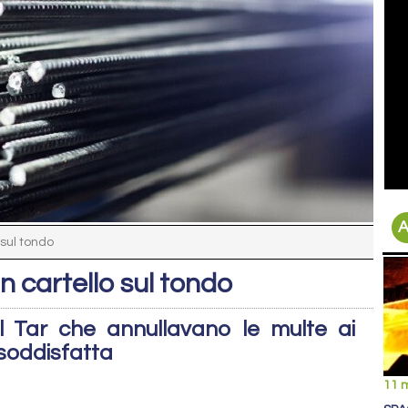
A
 sul tondo
n cartello sul tondo
 Tar che annullavano le multe ai
 soddisfatta
11 