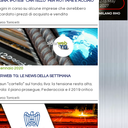
GNA: IPOTESI “CARTELLO” PER ROTTAME E ACCIAIO
gini in corso su alcune imprese che avrebbero
ordato i prezzi di acquisto e vendita
rco Torricelli
gennaio 2020
ERWEB TG: LE NEWS DELLA SETTIMANA
un “cartello” sul tondo; Ilva: la tensione resta alta;
ola: il piano prosegue; Federacciai e il 2019 critico
rco Torricelli