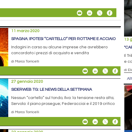
11 marzo 2020
SPAGNA: IPOTESI “CARTELLO” PER ROTTAME E ACCIAIO
13 
Indagini in corso su alcune imprese che avrebbero
"CA
concordato i prezzi di acquisto e vendita
Il T
di Marco Torricelli
e ca
di El
Al
27 gennaio 2020
SIDERWEB TG: LE NEWS DELLA SETTIMANA
Nessun “cartello” sul tondo; Ilva: la tensione resta alta;
Servola: il piano prosegue; Federacciai e il 2019 critico
di Marco Torricelli