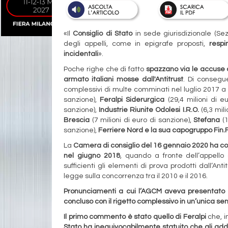
«Il
Consiglio di Stato
in sede giurisdizionale (Se
degli appelli, come in epigrafe proposti,
respi
incidentali
».
Poche righe che di fatto
spazzano via le accuse d
armato italiani mosse dall'Antitrust
. Di consegu
complessivi di multe comminati nel luglio 2017 a 
sanzione),
Feralpi Siderurgica
(29,4 milioni di e
sanzione),
Industrie Riunite Odolesi I.R.O.
(6,3 mili
Brescia
(7 milioni di euro di sanzione),
Stefana
(1
sanzione),
Ferriere Nord e la sua capogruppo Fin.
La
C
amera di consiglio del 16 gennaio 2020 ha co
nel giugno 2018
, quando a fronte dell’appello
sufficienti gli elementi di prova prodotti dall’Ant
legge sulla concorrenza tra il 2010 e il 2016.
Pronunciamenti a cui l’AGCM aveva presentato ric
concluso con il rigetto complessivo in un’unica se
Il primo commento è stato quello di Feralpi
che, i
Stato ha inequivocabilmente statuito che gli addeb