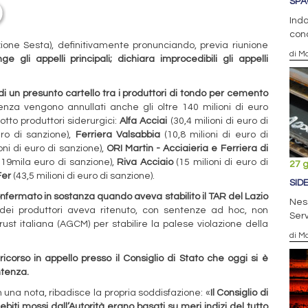
SPA
Inda
conc
zione Sesta), definitivamente pronunciando, previa riunione
di Ma
nge gli appelli principali; dichiara improcedibili gli appelli
i un presunto cartello tra i produttori di tondo per cemento
enza vengono annullati anche gli oltre 140 milioni di euro
otto produttori siderurgici:
Alfa Acciai
(30,4 milioni di euro di
uro di sanzione),
Ferriera Valsabbia
(10,8 milioni di euro di
oni di euro di sanzione),
ORI Martin - Acciaieria e Ferriera di
19mila euro di sanzione),
Riva Acciaio
(15 milioni di euro di
27 
Fer
(43,5 milioni di euro di sanzione).
SID
nfermato in sostanza quando aveva stabilito il TAR del Lazio
Ness
 dei produttori aveva ritenuto, con sentenze ad hoc, non
Serv
itrust italiana (AGCM) per stabilire la palese violazione della
di Ma
orso in appello presso il Consiglio di Stato che oggi si è
ntenza.
n una nota, ribadisce la propria soddisfazione: «
Il Consiglio di
iti mossi dall’Autorità erano basati su meri indizi del tutto