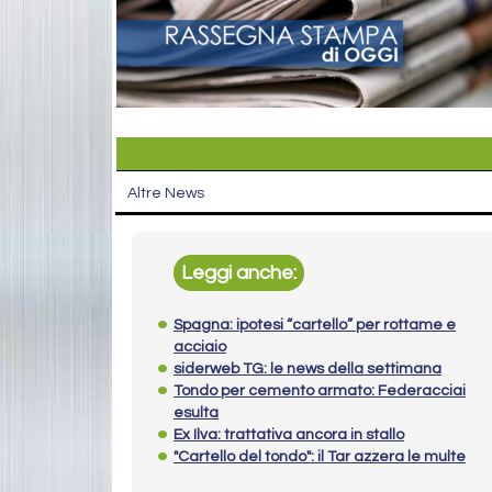
Altre News
Leggi anche:
Spagna: ipotesi “cartello” per rottame e
acciaio
siderweb TG: le news della settimana
Tondo per cemento armato: Federacciai
esulta
Ex Ilva: trattativa ancora in stallo
"Cartello del tondo": il Tar azzera le multe