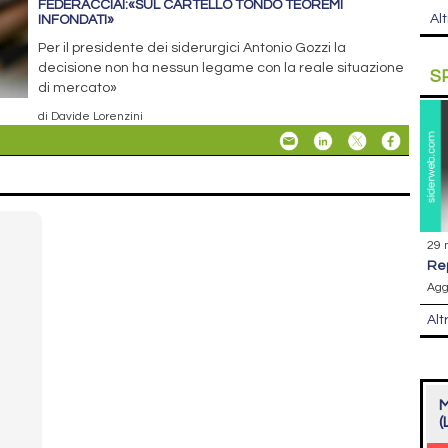
FEDERACCIAI:«SUL CARTELLO TONDO TEOREMI
Alt
INFONDATI»
Per il presidente dei siderurgici Antonio Gozzi la
decisione non ha nessun legame con la reale situazione
S
di mercato»
di Davide Lorenzini
29 
r
Agg
Alt
M
(