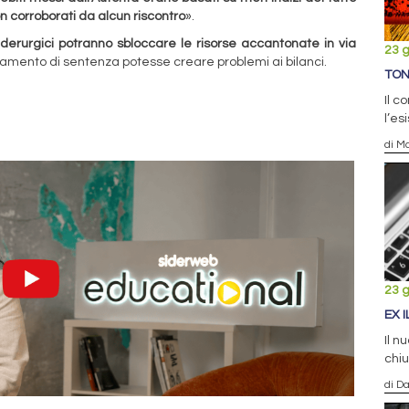
on corroborati da alcun riscontro
».
iderurgici potranno sbloccare le risorse accantonate in via
23 
tamento di sentenza potesse creare problemi ai bilanci.
TON
Il c
l’es
di Ma
23 
EX 
Il n
chiu
di D