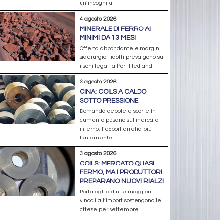
un’incognita
4 agosto 2026
MINERALE DI FERRO AI
MINIMI DA 13 MESI
Offerta abbondante e margini
siderurgici ridotti prevalgono sui
rischi legati a Port Hedland
3 agosto 2026
CINA: COILS A CALDO
SOTTO PRESSIONE
Domanda debole e scorte in
aumento pesano sul mercato
interno; l’export arretra più
lentamente
3 agosto 2026
COILS: MERCATO QUASI
FERMO, MA I PRODUTTORI
PREPARANO NUOVI RIALZI
Portafogli ordini e maggiori
vincoli all’import sostengono le
attese per settembre