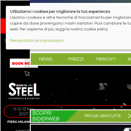
Utilizziamo i cookies per migliorare la tua esperienza
Usiamo i cookies e altre tecniche di tracciamento per migliorare 
capire da dove provengono i nostri visitatori. Puoi cambiare le 
web. Per saperne di più, leggi la nostra cookie policy.
Personalizza le impostazioni
NEWS
PREZZI
MERCATI
B
SCOPRI
PROVA GRATUITA
SIDERWEB