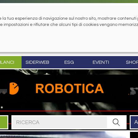
la tua esperienza di navigazione sul nostro sito, mostrare contenuti pe
tue impostazioni e rifiutare che alcuni tipi di cookies vengano memoriz
ILANCI
SIDERWEB
ESG
EVENTI
SHO
Cerca nel sito
A