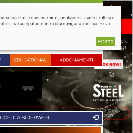
rsonalizzati e annunci mirati, analizzare il nostro traffico e
zati sul tuo computer mentre stai navigando nel nostro sito
Accetta
P
EDUCATIONAL
ABBONAMENTI
CCEDI A SIDERWEB