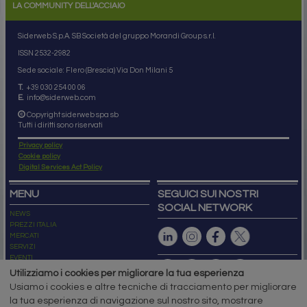
LA COMMUNITY DELL'ACCIAIO
Siderweb S.p.A. SB Società del gruppo Morandi Group s.r.l.
ISSN 2532
-2982
Sede sociale: Flero (Brescia) Via Don Milani 5
T.
+39 030 254 00 06
E.
info@siderweb.com
Copyright siderweb spa sb
Tutti i diritti sono riservati
Privacy policy
Cookie policy
Digital Services Act Policy
MENU
SEGUICI SUI NOSTRI
SOCIAL NETWORK
NEWS
PREZZI ITALIA
MERCATI
SERVIZI
EVENTI
ABBONAMENTI
Utilizziamo i cookies per migliorare la tua esperienza
MADE IN STEEL
Usiamo i cookies e altre tecniche di tracciamento per migliorare
NEWSLETTER
la tua esperienza di navigazione sul nostro sito, mostrare