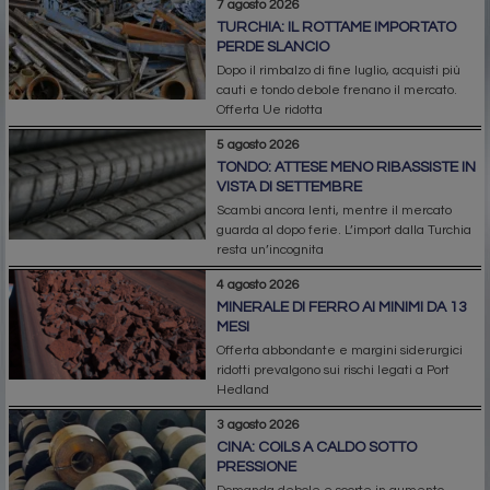
7 agosto 2026
TURCHIA: IL ROTTAME IMPORTATO
PERDE SLANCIO
Dopo il rimbalzo di fine luglio, acquisti più
cauti e tondo debole frenano il mercato.
Offerta Ue ridotta
5 agosto 2026
TONDO: ATTESE MENO RIBASSISTE IN
VISTA DI SETTEMBRE
Scambi ancora lenti, mentre il mercato
guarda al dopo ferie. L’import dalla Turchia
resta un’incognita
4 agosto 2026
MINERALE DI FERRO AI MINIMI DA 13
MESI
Offerta abbondante e margini siderurgici
ridotti prevalgono sui rischi legati a Port
Hedland
3 agosto 2026
CINA: COILS A CALDO SOTTO
PRESSIONE