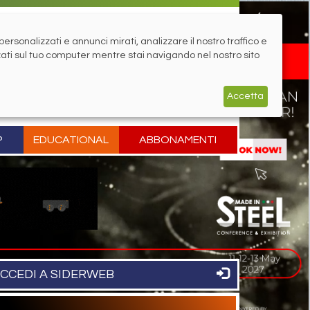
rsonalizzati e annunci mirati, analizzare il nostro traffico e
zati sul tuo computer mentre stai navigando nel nostro sito
Accetta
P
EDUCATIONAL
ABBONAMENTI
CCEDI A SIDERWEB