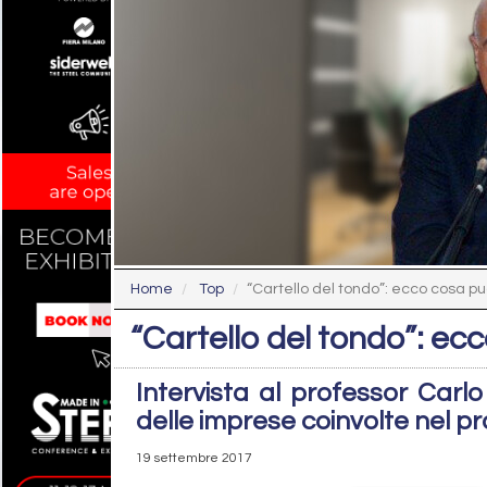
Home
Top
“Cartello del tondo”: ecco cosa 
“Cartello del tondo”: e
Intervista al professor Carlo
delle imprese coinvolte nel 
19 settembre 2017