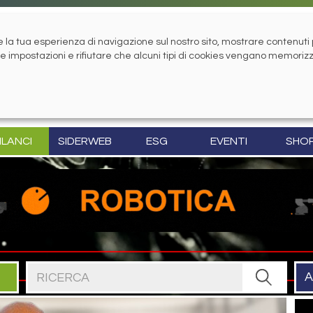
la tua esperienza di navigazione sul nostro sito, mostrare contenuti pe
tue impostazioni e rifiutare che alcuni tipi di cookies vengano memoriz
ILANCI
SIDERWEB
ESG
EVENTI
SHO
Cerca nel sito
A