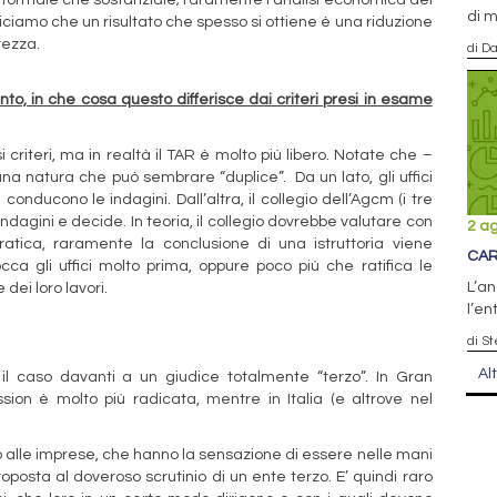
di 
 Diciamo che un risultato che spesso si ottiene è una riduzione
tezza.
di D
to, in che cosa questo differisce dai criteri presi in esame
criteri, ma in realtà il TAR è molto più libero. Notate che –
una natura che può sembrare “duplice”. Da un lato, gli uffici
conducono le indagini. Dall’altra, il collegio dell’Agcm (i tre
indagini e decide. In teoria, il collegio dovrebbe valutare con
2 a
pratica, raramente la conclusione di una istruttoria viene
CAR
ca gli uffici molto prima, oppure poco più che ratifica le
L’an
 dei loro lavori.
l’en
di St
Al
 il caso davanti a un giudice totalmente “terzo”. In Gran
ion è molto più radicata, mentre in Italia (e altrove nel
 alle imprese, che hanno la sensazione di essere nelle mani
oposta al doveroso scrutinio di un ente terzo. E’ quindi raro