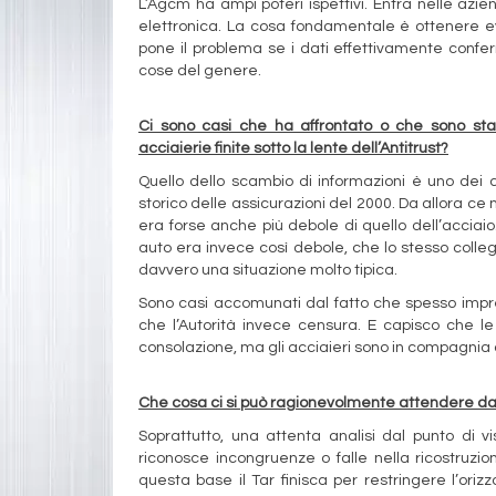
L’Agcm ha ampi poteri ispettivi. Entra nelle az
elettronica. La cosa fondamentale è ottenere evi
pone il problema se i dati effettivamente confe
cose del genere.
Ci sono casi che ha affrontato o che sono stat
acciaierie finite sotto la lente dell’Antitrust?
Quello dello scambio di informazioni è uno dei c
storico delle assicurazioni del 2000. Da allora ce 
era forse anche più debole di quello dell’acciai
auto era invece così debole, che lo stesso colleg
davvero una situazione molto tipica.
Sono casi accomunati dal fatto che spesso imp
che l’Autorità invece censura. E capisco che l
consolazione, ma gli acciaieri sono in compagnia 
Che cosa ci si può ragionevolmente attendere da
Soprattutto, una attenta analisi dal punto di vi
riconosce incongruenze o falle nella ricostruz
questa base il Tar finisca per restringere l’ori