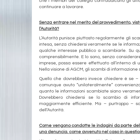
che i membri del collegio contraddicano gli uffi
continuare a lavorare.
Senza entrare nel merito del provvedimento, vist
l’Autorità?
L’Autorità punisce piuttosto regolarmente gli sca
intesa, senza chiedersi veramente se le informazio
qualche interesse pubblico a scambiarle. Su 
comprensibilmente. E lo sono, senza considerare
imprese, possa essere effettuato all’interno di 
Nella visione di AGCM, gli scambi di informazione 
Quello che dovrebbero invece chiedere è se – i
comunque avuto “unilateralmente” convenienza 
quanto le informazioni scambiate siano verament
Dovrebbero chiedersi se lo scambio di info
maggiormente efficiente. Ma – purtroppo – sol
dell’Autorità.
Come vengono condotte le indagini da parte dell’
una denuncia, come avvenuto nel caso in questi