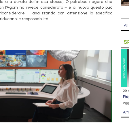
le alla durata dell’intesa stessa). O potrebbe negare che
ari l’Agcm ha invece considerato – e di nuovo questo può
riconsiderare – analizzando con attenzione lo specifico
iducano le responsabilità.
Alt
S
29 
r
Agg
Alt