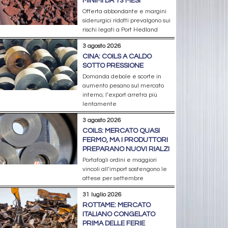
MINIMI DA 13 MESI
Offerta abbondante e margini
siderurgici ridotti prevalgono sui
rischi legati a Port Hedland
3 agosto 2026
CINA: COILS A CALDO
SOTTO PRESSIONE
Domanda debole e scorte in
aumento pesano sul mercato
interno; l’export arretra più
lentamente
3 agosto 2026
COILS: MERCATO QUASI
FERMO, MA I PRODUTTORI
PREPARANO NUOVI RIALZI
Portafogli ordini e maggiori
vincoli all’import sostengono le
attese per settembre
31 luglio 2026
ROTTAME: MERCATO
ITALIANO CONGELATO
PRIMA DELLE FERIE