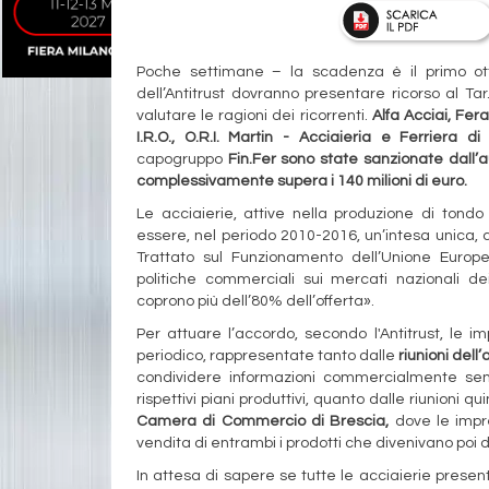
Poche settimane – la scadenza è il primo otto
dell’Antitrust dovranno presentare ricorso al Ta
valutare le ragioni dei ricorrenti.
Alfa Acciai
,
Fera
I.R.O.
,
O.R.I. Martin - Acciaieria e Ferriera di
capogruppo
Fin.Fer sono state sanzionate dall’
complessivamente supera i 140 milioni di euro.
Le acciaierie, attive nella produzione di tond
essere, nel periodo 2010-2016, un’intesa unica, 
Trattato sul Funzionamento dell’Unione Europ
politiche commerciali sui mercati nazionali d
coprono più dell’80% dell’offerta».
Per attuare l’accordo, secondo l'Antitrust, le i
periodico, rappresentate tanto dalle
riunioni del
condividere informazioni commercialmente sensi
rispettivi piani produttivi, quanto dalle riunioni qu
Camera di Commercio di Brescia
,
dove le impre
vendita di entrambi i prodotti che divenivano poi di
In attesa di sapere se tutte le acciaierie prese