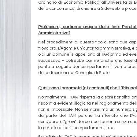
Ordinario di Economia Politica all’Università di 
della concorrenza, di chiarire a Siderweb le procedu
Professore, partiamo proprio dalla fine. Perché 
Amministrativo?
Nei procedimenti di questo tipo ci sono due aspet
trova ora. L’Agcm è un’autorità amministrativa, e 
o di un Comune) si appellano al TAR prima ed eve
successivo – potrebbe partire anche una fase di 
patito a seguito dei comportamenti (veri o pre
delle decisioni del Consiglio di Stato.
Quali sono i parametri (o i contenuti) che il Tribu
Normalmente il TAR rispetta la discrezionalità a
riscontra evidenti illogicità nel ragionamento de
non è impossibile. Non sempre, ma un numero signi
da parte del TAR perché ha ritenuto che l’Au
considerato “gravi” dei comportamenti senza che v
la portata di certi comportamenti, etc.
Il giudizio del TAR è normalmente più di caratter