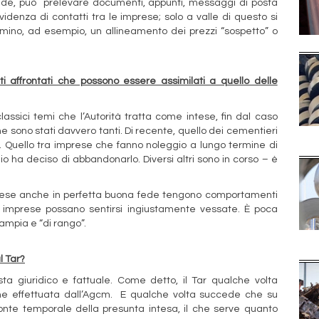
iende, può prelevare documenti, appunti, messaggi di posta
denza di contatti tra le imprese; solo a valle di questo si
rmino, ad esempio, un allineamento dei prezzi “sospetto” o
i affrontati che possono essere assimilati a quello delle
lassici temi che l’Autorità tratta come intese, fin dal caso
ne sono stati davvero tanti. Di recente, quello dei cementieri
o. Quello tra imprese che fanno noleggio a lungo termine di
io ha deciso di abbandonarlo. Diversi altri sono in corso – è
rese anche in perfetta buona fede tengono comportamenti
e imprese possano sentirsi ingiustamente vessate. È poca
ampia e “di rango”.
l Tar?
sta giuridico e fattuale. Come detto, il Tar qualche volta
ione effettuata dall’Agcm. E qualche volta succede che su
zzonte temporale della presunta intesa, il che serve quanto