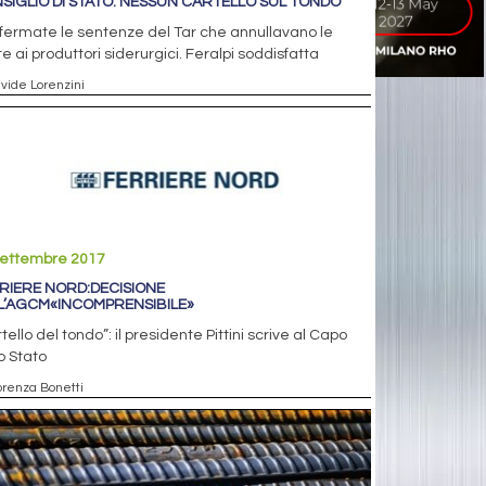
SIGLIO DI STATO: NESSUN CARTELLO SUL TONDO
ermate le sentenze del Tar che annullavano le
e ai produttori siderurgici. Feralpi soddisfatta
avide Lorenzini
settembre 2017
RIERE NORD:DECISIONE
L’AGCM«INCOMPRENSIBILE»
tello del tondo”: il presidente Pittini scrive al Capo
o Stato
iorenza Bonetti