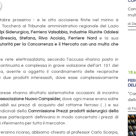
CON
Conf
mult
bre prossimo - e le otto acciaierie finite nel mirino à
di D
r. Toccherà al Tribunale amministrativo regionale del Lazio
lpi Siderurgica
,
Ferriera Valsabbia
,
Industrie Riunite Odolesi
 Brescia
,
Stefana
,
Riva Acciaio
,
Ferriere Nord
e la sua
autorità per la Concorrenza e il Mercato con una multa che
o e rete elettrosaldata, secondo l’accusa «hanno posto in
continuata e complessa in grave violazione dell’art. 101 del
ea, avente a oggetto il coordinamento delle reciproche
18 
ei due prodotti interessati, dove esse complessivamente
FER
DEL
mprese «hanno sfruttato sistematiche occasioni di incontro
“Car
l’associazione Nuovo Campsider
,
dove ogni mese erano solite
dell
bili sui prezzi di acquisto del rottame ferroso (…) e sui
di F
indicinali della
Commissione Prezzi prodotti siderurgici della
se partecipanti definivano in modo concertato i prezzi di
 riferimento per tutto il mercato».
nteranno ricorso, abbiamo chiesto al professor Carlo Scarpa,