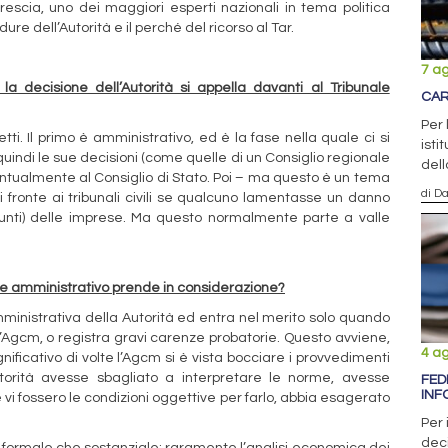
Brescia, uno dei maggiori esperti nazionali in tema politica
re dell’Autorità e il perché del ricorso al Tar.
7 a
la decisione dell’Autorità si appella davanti al Tribunale
CAR
Per 
ti. Il primo è amministrativo, ed è la fase nella quale ci si
isti
quindi le sue decisioni (come quelle di un Consiglio regionale
del
ntualmente al Consiglio di Stato. Poi – ma questo è un tema
di D
fronte ai tribunali civili se qualcuno lamentasse un danno
sunti) delle imprese. Ma questo normalmente parte a valle
nale amministrativo prende in considerazione?
mministrativa della Autorità ed entra nel merito solo quando
ll’Agcm, o registra gravi carenze probatorie. Questo avviene,
4 a
ficativo di volte l’Agcm si è vista bocciare i provvedimenti
torità avesse sbagliato a interpretare le norme, avesse
FED
INF
i fossero le condizioni oggettive per farlo, abbia esagerato
Per 
deci
e formale che sostanziale; raramente l’analisi economica dei