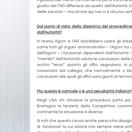
giudici del TAR differisce da quella dell’Autorità.
delle sanzioni – ma anche qui non vi è alcuna cer
Dal punto di vista della disanima del provvedimen
dall’Autorità?
In teoria, Agcm e TAR dovrebbero usare gli stessi 
come tutti gli organi amministrativi – l’Agcm ha 
dell’Agcm – i funzionari dipendenti dall’Autorità – 
“membri” dell’Autorità) valuta le conclusioni delle 
occhio “terzo” quanto gli uffici segnalano. In 
rovesciata dal collegio, che normalmente o bloc
conclusioni alle quali gli uffici sono giunti al termine
Ma questo è normale o è una peculiarità italiana?
Negli USA chi istruisce la procedura porta poi
Bretagna la terzietà della Competition commiss
continente) la situazione è diversa.
Si noti che questo causa anche parecchio disagio
di funzionari la cui azione non sempre viene sott