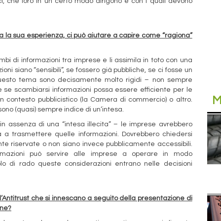
ci, che loro in un certo modo dirigono e con i quali devono
a la sua esperienza, ci può aiutare a capire come “ragiona”
mbi di informazioni tra imprese e li assimila in toto con una
ni siano “sensibili”, se fossero già pubbliche, se ci fosse un
questo tema sono decisamente molto rigidi – non sempre
 se scambiarsi informazioni possa essere efficiente per le
M
un contesto pubblicistico (la Camera di commercio) o altro.
sono (quasi) sempre indice di un’intesa.
n assenza di una “intesa illecita” – le imprese avrebbero
a trasmettere quelle informazioni. Dovrebbero chiedersi
e riservate o non siano invece pubblicamente accessibili.
rmazioni può servire alle imprese a operare in modo
o di rado queste considerazioni entrano nelle decisioni
Antitrust che si innescano a seguito della presentazione di
one?