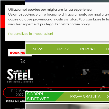
Utilizziamo i cookies per migliorare la tua esperienza
Usiamo i cookies e altre tecniche di tracciamento per migliorare 
capire da dove provengono i nostri visitatori. Puoi cambiare le 
web. Per saperne di più, leggi la nostra cookie policy.
Personalizza le impostazioni
NEWS
PREZZI
MERCATI
B
SCOPRI
PROVA GRATUITA
SIDERWEB