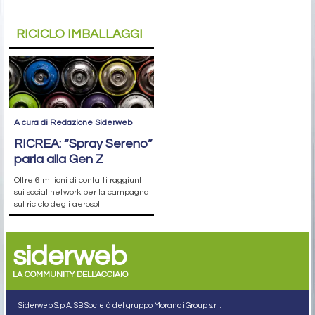
RICICLO IMBALLAGGI
A cura di Redazione Siderweb
RICREA: “Spray Sereno”
parla alla Gen Z
Oltre 6 milioni di contatti raggiunti
sui social network per la campagna
sul riciclo degli aerosol
siderweb
LA COMMUNITY DELL'ACCIAIO
Siderweb S.p.A. SB Società del gruppo Morandi Group s.r.l.