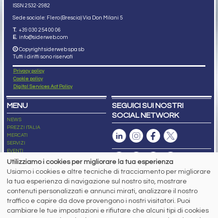
ISSN 2532
-2982
Sede sociale: Flero (Brescia) Via Don Milani 5
T.
+39 030 254 00 06
E.
info@siderweb.com
Copyright siderweb spa sb
Tutti i diritti sono riservati
Privacy policy
Cookie policy
Digital Services Act Policy
MENU
SEGUICI SUI NOSTRI
SOCIAL NETWORK
NEWS
PREZZI ITALIA
MERCATI
SERVIZI
EVENTI
ABBONAMENTI
Utilizziamo i cookies per migliorare la tua esperienza
MADE IN STEEL
Usiamo i cookies e altre tecniche di tracciamento per migliorare
NEWSLETTER
la tua esperienza di navigazione sul nostro sito, mostrare
Capitale Sociale: 190.000€ interamente versato
contenuti personalizzati e annunci mirati, analizzare il nostro
Registro delle Imprese di Brescia
traffico e capire da dove provengono i nostri visitatori. Puoi
Codice Fiscale e Partita I.V.A.:
IT03562320170
R.E.A. n. 419331
cambiare le tue impostazioni e rifiutare che alcuni tipi di cookies