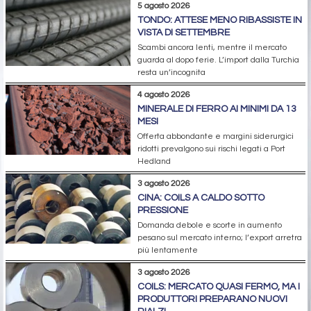
5 agosto 2026
TONDO: ATTESE MENO RIBASSISTE IN
VISTA DI SETTEMBRE
Scambi ancora lenti, mentre il mercato
guarda al dopo ferie. L’import dalla Turchia
resta un’incognita
4 agosto 2026
MINERALE DI FERRO AI MINIMI DA 13
MESI
Offerta abbondante e margini siderurgici
ridotti prevalgono sui rischi legati a Port
Hedland
3 agosto 2026
CINA: COILS A CALDO SOTTO
PRESSIONE
Domanda debole e scorte in aumento
pesano sul mercato interno; l’export arretra
più lentamente
3 agosto 2026
COILS: MERCATO QUASI FERMO, MA I
PRODUTTORI PREPARANO NUOVI