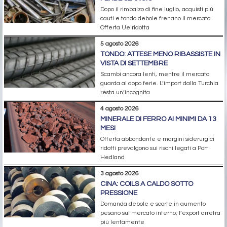
Dopo il rimbalzo di fine luglio, acquisti più
cauti e tondo debole frenano il mercato.
Offerta Ue ridotta
5 agosto 2026
TONDO: ATTESE MENO RIBASSISTE IN
VISTA DI SETTEMBRE
Scambi ancora lenti, mentre il mercato
guarda al dopo ferie. L’import dalla Turchia
resta un’incognita
4 agosto 2026
MINERALE DI FERRO AI MINIMI DA 13
MESI
Offerta abbondante e margini siderurgici
ridotti prevalgono sui rischi legati a Port
Hedland
3 agosto 2026
CINA: COILS A CALDO SOTTO
PRESSIONE
Domanda debole e scorte in aumento
pesano sul mercato interno; l’export arretra
più lentamente