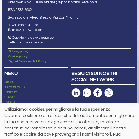
Siderweb S.p.A. SB Società del gruppo Morandi Group s.r.l.
ISSN 2532
-2982
Sede sociale: Flero (Brescia) Via Don Milani 5
T.
+39 030 254 00 06
E.
info@siderweb.com
Copyright siderweb spa sb
Tutti i diritti sono riservati
Privacy policy
Cookie policy
Digital Services Act Policy
MENU
SEGUICI SUI NOSTRI
SOCIAL NETWORK
NEWS
PREZZI ITALIA
MERCATI
SERVIZI
EVENTI
ABBONAMENTI
Utilizziamo i cookies per migliorare la tua esperienza
MADE IN STEEL
Usiamo i cookies e altre tecniche di tracciamento per migliorare
NEWSLETTER
la tua esperienza di navigazione sul nostro sito, mostrare
Capitale Sociale: 190.000€ interamente versato
contenuti personalizzati e annunci mirati, analizzare il nostro
Registro delle Imprese di Brescia
traffico e capire da dove provengono i nostri visitatori. Puoi
Codice Fiscale e Partita I.V.A.:
IT03562320170
R.E.A. n. 419331