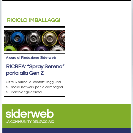
RICICLO IMBALLAGGI
A cura di Redazione Siderweb
RICREA: “Spray Sereno”
parla alla Gen Z
Oltre 6 milioni di contatti raggiunti
sui social network per la campagna
sul riciclo degli aerosol
siderweb
LA COMMUNITY DELL'ACCIAIO