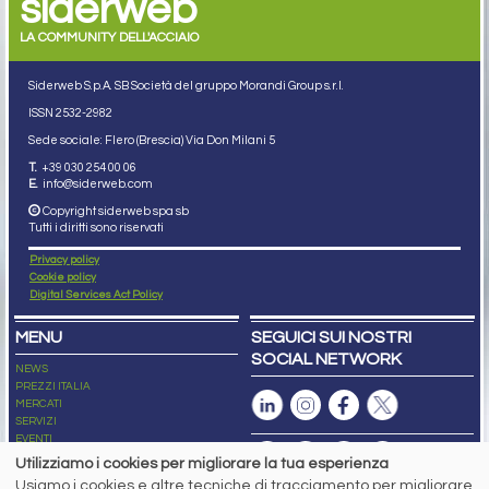
siderweb
LA COMMUNITY DELL'ACCIAIO
Siderweb S.p.A. SB Società del gruppo Morandi Group s.r.l.
ISSN 2532
-2982
Sede sociale: Flero (Brescia) Via Don Milani 5
T.
+39 030 254 00 06
E.
info@siderweb.com
Copyright siderweb spa sb
Tutti i diritti sono riservati
Privacy policy
Cookie policy
Digital Services Act Policy
MENU
SEGUICI SUI NOSTRI
SOCIAL NETWORK
NEWS
PREZZI ITALIA
MERCATI
SERVIZI
EVENTI
ABBONAMENTI
Utilizziamo i cookies per migliorare la tua esperienza
MADE IN STEEL
Usiamo i cookies e altre tecniche di tracciamento per migliorare