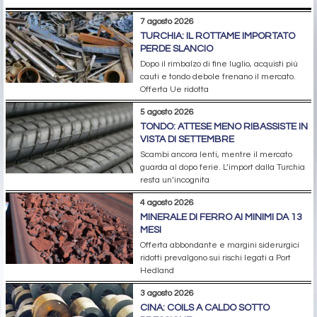
7 agosto 2026
TURCHIA: IL ROTTAME IMPORTATO
PERDE SLANCIO
Dopo il rimbalzo di fine luglio, acquisti più
cauti e tondo debole frenano il mercato.
Offerta Ue ridotta
5 agosto 2026
TONDO: ATTESE MENO RIBASSISTE IN
VISTA DI SETTEMBRE
Scambi ancora lenti, mentre il mercato
guarda al dopo ferie. L’import dalla Turchia
resta un’incognita
4 agosto 2026
MINERALE DI FERRO AI MINIMI DA 13
MESI
Offerta abbondante e margini siderurgici
ridotti prevalgono sui rischi legati a Port
Hedland
3 agosto 2026
CINA: COILS A CALDO SOTTO