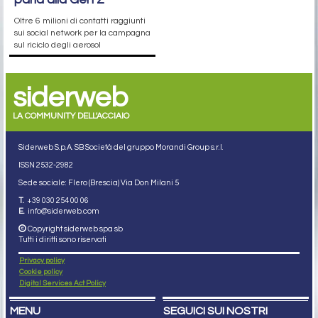
Oltre 6 milioni di contatti raggiunti
sui social network per la campagna
sul riciclo degli aerosol
siderweb
LA COMMUNITY DELL'ACCIAIO
Siderweb S.p.A. SB Società del gruppo Morandi Group s.r.l.
ISSN 2532
-2982
Sede sociale: Flero (Brescia) Via Don Milani 5
T.
+39 030 254 00 06
E.
info@siderweb.com
Copyright siderweb spa sb
Tutti i diritti sono riservati
Privacy policy
Cookie policy
Digital Services Act Policy
MENU
SEGUICI SUI NOSTRI