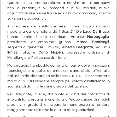
Quattro le tesi emerse relative a: nuovi materiali per nuovi
beni e prodotti, nuovi processi e nuovi impianti, nuove
organizzazioni e nuove figure ed un nuovo approccio, basato
su «sharing economy».
A discutere dei risultati emersi in una tavola rotonda
moderata dal giornalista de
Il Sole 24 Ore
Luca De Biase,
hanno fornito il loro contributo
Antonio Marcegaglia
,
presidente dell’omonimo gruppo,
Marco Bentivogli
,
segretario generale Fim-Cisl,
Alberto Bregante
, Ad SMS
INNSE Italia, e
Carlo Mapelli
, professore ordinario di
Metallurgia al Politecnico di Milano.
Marcegaglia ha ribadito come gran parte delle innovazioni
tecnologiche e delle automazioni siano state affrontate
dall’industria siderurgica nella fase 3.0. Il 4.0 si concentrerà
molto di più sul rendere sempre più votato all'efficienza lo
scambio di dati tra le varie divisioni dell’azienda.
Per Bregante, invece, dal punto di vista dei costruttori di
impianti la ricerca si è orientata all’elaborazione di moduli
predittivi in grado di anticipare le manutenzioni e rendere
maggiormente uniforme la qualità delle produzioni.