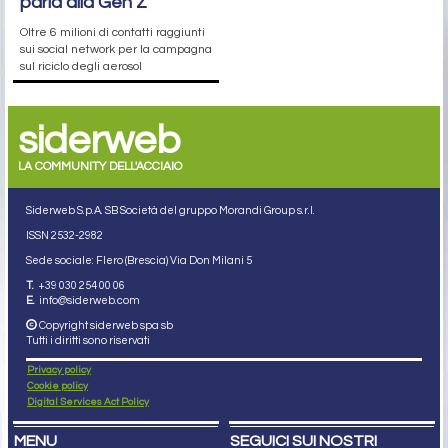
parla alla Gen Z
Oltre 6 milioni di contatti raggiunti
sui social network per la campagna
sul riciclo degli aerosol
siderweb
LA COMMUNITY DELL'ACCIAIO
Siderweb S.p.A. SB Società del gruppo Morandi Group s.r.l.
ISSN 2532
-2982
Sede sociale: Flero (Brescia) Via Don Milani 5
T.
+39 030 254 00 06
E.
info@siderweb.com
Copyright siderweb spa sb
Tutti i diritti sono riservati
Privacy policy
Cookie policy
Digital Services Act Policy
MENU
SEGUICI SUI NOSTRI