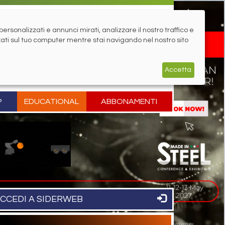
rsonalizzati e annunci mirati, analizzare il nostro traffico e
zati sul tuo computer mentre stai navigando nel nostro sito
Accetta
P
EDUCATIONAL
ABBONAMENTI
CCEDI A SIDERWEB