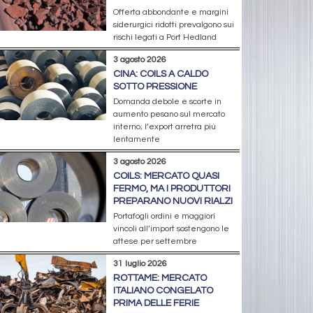
Offerta abbondante e margini
siderurgici ridotti prevalgono sui
rischi legati a Port Hedland
3 agosto 2026
CINA: COILS A CALDO
SOTTO PRESSIONE
Domanda debole e scorte in
aumento pesano sul mercato
interno; l’export arretra più
lentamente
3 agosto 2026
COILS: MERCATO QUASI
FERMO, MA I PRODUTTORI
PREPARANO NUOVI RIALZI
Portafogli ordini e maggiori
vincoli all’import sostengono le
attese per settembre
31 luglio 2026
ROTTAME: MERCATO
ITALIANO CONGELATO
PRIMA DELLE FERIE