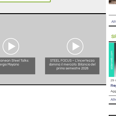
Alt
S
anean Steel Talks:
STEEL FOCUS – L’incertezza
ergio Moyano
domina il mercato. Bilancio del
primo semestre 2026
29 
r
Agg
Alt