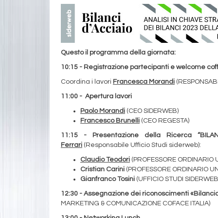
Questo il programma della giornata:
10:15 - Registrazione partecipanti e welcome cof
Coordina i lavori
Francesca Morandi
(RESPONSABI
11:00 - Apertura lavori
Paolo Morandi
(CEO SIDERWEB)
Francesco Brunelli
(CEO REGESTA)
11:15 - Presentazione della Ricerca “BILA
Ferrari
(Responsabile Ufficio Studi siderweb):
Claudio Teodori
(PROFESSORE ORDINARIO UN
Cristian Carini
(PROFESSORE ORDINARIO UNIV
Gianfranco Tosini
(UFFICIO STUDI SIDERWEB
12:30 - Assegnazione dei riconoscimenti «Bilanci
MARKETING & COMUNICAZIONE COFACE ITALIA)
13:00 - Networking Lunch