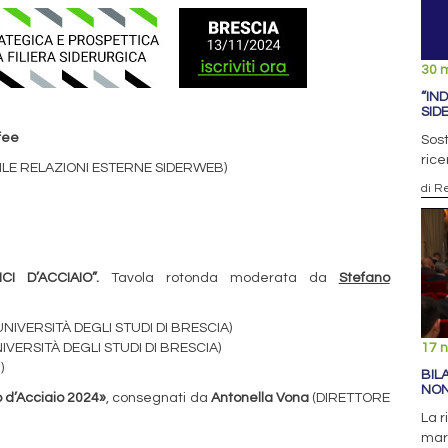
30 
“IN
SID
fee
Sost
rice
LE RELAZIONI ESTERNE SIDERWEB)
di R
NCI D’ACCIAIO”.
Tavola rotonda moderata da
Stefano
IVERSITÀ DEGLI STUDI DI BRESCIA)
ERSITÀ DEGLI STUDI DI BRESCIA)
17 
)
BIL
NON
o d’Acciaio 2024»
, consegnati da
Antonella Vona
(DIRETTORE
La r
marg