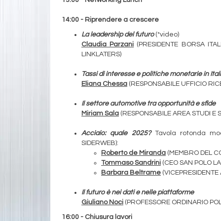
14:00 - Riprendere a crescere
La leadership del futuro
(*video)
Claudia Parzani
(PRESIDENTE BORSA ITAL
LINKLATERS)
Tassi di interesse e politiche monetarie in Ita
Eliana Chessa
(RESPONSABILE UFFICIO RI
Il settore automotive tra opportunità e sfide
Miriam Sala
(RESPONSABILE AREA STUDI E S
Acciaio: quale 2025?
Tavola rotonda m
SIDERWEB):
Roberto de Miranda
(MEMBRO DEL CO
Tommaso Sandrini
(CEO SAN POLO LA
Barbara Beltrame
(VICEPRESIDENTE
Il futuro è nei dati e nelle piattaforme
Giuliano Noci
(PROFESSORE ORDINARIO POLI
16:00 - Chiusura lavori