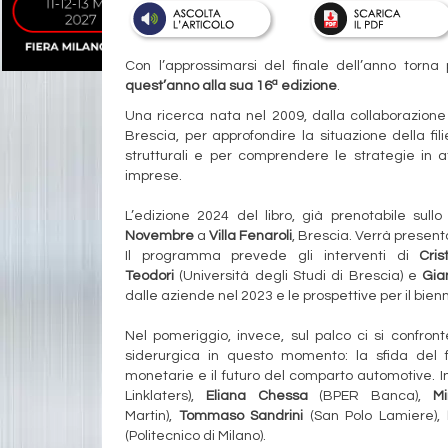
Con l’approssimarsi del finale dell’anno torna
a
quest’anno alla sua 16
edizione
.
Una ricerca nata nel 2009,
dalla collaborazione
Brescia,
per
approfondire la situazione della fi
strutturali e per comprendere le strategie in a
imprese.
L’edizione 2024 del libro, già prenotabile sul
Novembre
a
Villa Fenaroli
, Brescia. Verrà present
Il programma prevede gli interventi di
Cris
Teodori
(Università degli Studi di Brescia) e
Gia
dalle aziende nel 2023 e le prospettive per il bie
Nel pomeriggio, invece, sul palco ci si confront
siderurgica in questo momento: la sfida del fu
monetarie e il futuro del comparto automotive. 
Linklaters),
Eliana Chessa
(BPER Banca),
Mi
Martin),
Tommaso Sandrini
(San Polo Lamiere),
(Politecnico di Milano).