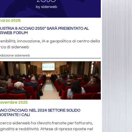
marzo 2026
DUSTRIA & ACCIAIO 2050" SARÀ PRESENTATO AL
ERWEB FORUM
enibilità, innovazione, IA e geopolitica al centro della
rca di siderweb
edazione siderweb
novembre 2025
ANCI D’ACCIAIO: NEL 2024 SETTORE SOLIDO
OSTANTE I CALI
icerca siderweb ha rilevato frenate per fatturato,
inalità e redditività. Attese di ripresa riposte nel