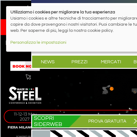
Utilizziamo i cookies per migliorare la tua esperienza
Usiamo i cookies e altre tecniche di tracciamento per migliorare 
capire da dove provengono i nostri visitatori. Puoi cambiare le 
web. Per saperne di più, leggi la nostra cookie policy.
Personalizza le impostazioni
NEWS
PREZZI
MERCATI
B
SCOPRI
PROVA GRATUITA
SIDERWEB