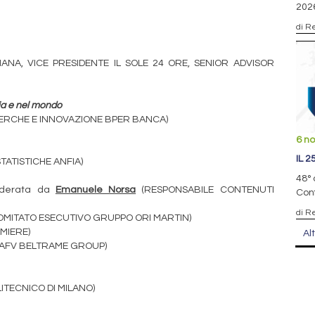
202
di R
IANA, VICE PRESIDENTE IL SOLE 24 ORE, SENIOR ADVISOR
lia e nel mondo
CERCHE E INNOVAZIONE BPER BANCA)
6 n
IL 
TATISTICHE ANFIA)
48° 
oderata da
Emanuele Norsa
(RESPONSABILE CONTENUTI
Conf
di R
MITATO ESECUTIVO GRUPPO ORI MARTIN)
MIERE)
Al
 AFV BELTRAME GROUP)
TECNICO DI MILANO)