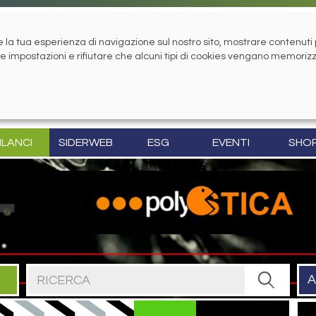
la tua esperienza di navigazione sul nostro sito, mostrare contenuti pe
tue impostazioni e rifiutare che alcuni tipi di cookies vengano memoriz
ILANCI
SIDERWEB
ESG
EVENTI
SHO
Cerca nel sito
A