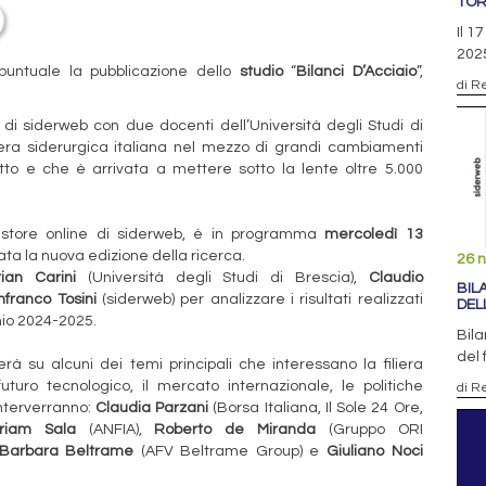
TOR
Il 1
2025
 puntuale la pubblicazione dello
studio
“
Bilanci D’Acciaio
”,
di R
 di siderweb con due docenti dell’Università degli Studi di
liera siderurgica italiana nel mezzo di grandi cambiamenti
tto e che è arrivata a mettere sotto la lente oltre 5.000
lo store online di siderweb, è in programma
mercoledì 13
ata la nuova edizione della ricerca.
26 
tian Carini
(Università degli Studi di Brescia),
Claudio
BIL
nfranco Tosini
(siderweb) per analizzare i risultati realizzati
DEL
nnio 2024-2025.
Bila
del 
erà su alcuni dei temi principali che interessano la filiera
turo tecnologico, il mercato internazionale, le politiche
di R
Interverranno:
Claudia Parzani
(Borsa Italiana, Il Sole 24 Ore,
riam Sala
(ANFIA),
Roberto de Miranda
(Gruppo ORI
Barbara Beltrame
(AFV Beltrame Group) e
Giuliano Noci