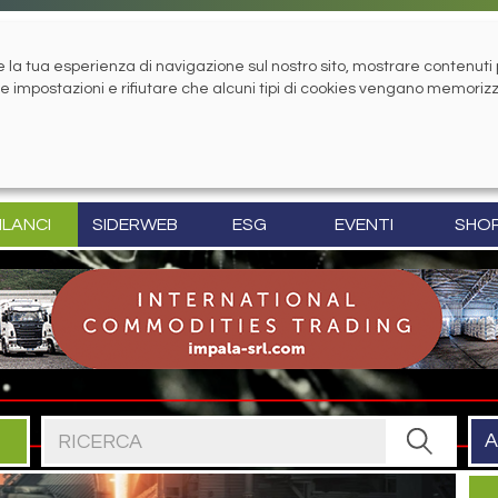
la tua esperienza di navigazione sul nostro sito, mostrare contenuti pe
tue impostazioni e rifiutare che alcuni tipi di cookies vengano memoriz
ILANCI
SIDERWEB
ESG
EVENTI
SHO
Cerca nel sito
A