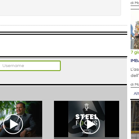
di Ma
7 g
IMB
L’as
del
di Ma
Al