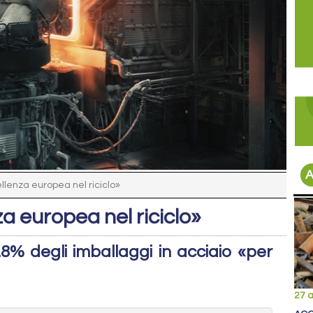
A
llenza europea nel riciclo»
a europea nel riciclo»
.8% degli imballaggi in acciaio «per
27 