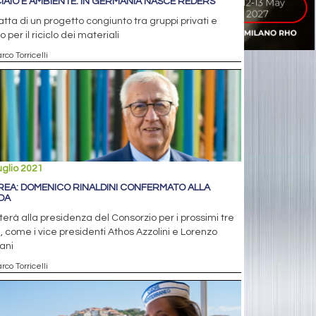
IAIO E AMBIENTE: IN GERMANIA NASCE REDERS
ratta di un progetto congiunto tra gruppi privati e
o per il riciclo dei materiali
rco Torricelli
uglio 2021
REA: DOMENICO RINALDINI CONFERMATO ALLA
DA
erà alla presidenza del Consorzio per i prossimi tre
, come i vice presidenti Athos Azzolini e Lorenzo
ani
rco Torricelli