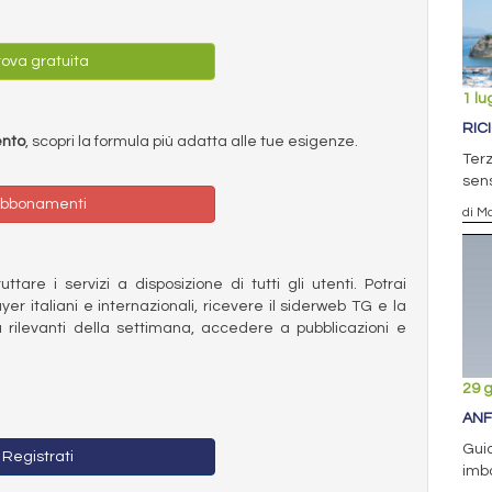
ova gratuita
1 lu
RIC
ento
, scopri la formula più adatta alle tue esigenze.
Terz
sens
bbonamenti
di Ma
ttare i servizi a disposizione di tutti gli utenti. Potrai
ayer italiani e internazionali, ricevere il siderweb TG e la
 rilevanti della settimana, accedere a pubblicazioni e
29 
ANF
Guid
Registrati
imba