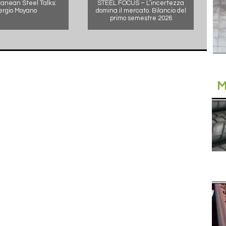
anean Steel Talks:
STEEL FOCUS – L’incertezza
ergio Moyano
domina il mercato. Bilancio del
primo semestre 2026
M