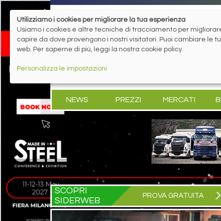
Utilizziamo i cookies per migliorare la tua esperienza
Usiamo i cookies e altre tecniche di tracciamento per migliorare 
capire da dove provengono i nostri visitatori. Puoi cambiare le 
web. Per saperne di più, leggi la nostra cookie policy.
Personalizza le impostazioni
NEWS
PREZZI
MERCATI
B
SCOPRI
PROVA GRATUITA
SIDERWEB