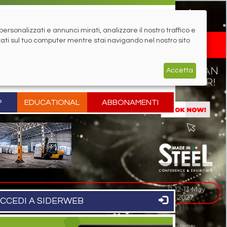
rsonalizzati e annunci mirati, analizzare il nostro traffico e
zati sul tuo computer mentre stai navigando nel nostro sito
Accetta
P
EDUCATIONAL
ABBONAMENTI
CCEDI A SIDERWEB