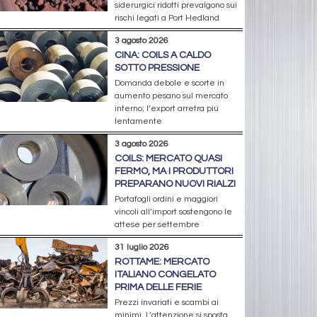
siderurgici ridotti prevalgono sui
rischi legati a Port Hedland
3 agosto 2026
CINA: COILS A CALDO
SOTTO PRESSIONE
Domanda debole e scorte in
aumento pesano sul mercato
interno; l’export arretra più
lentamente
3 agosto 2026
COILS: MERCATO QUASI
FERMO, MA I PRODUTTORI
PREPARANO NUOVI RIALZI
Portafogli ordini e maggiori
vincoli all’import sostengono le
attese per settembre
31 luglio 2026
ROTTAME: MERCATO
ITALIANO CONGELATO
PRIMA DELLE FERIE
Prezzi invariati e scambi ai
minimi. L’attenzione si sposta