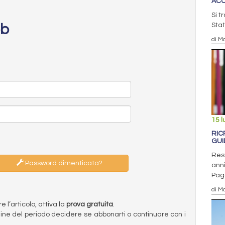
ACC
Si t
eb
Stat
di Ma
15 l
RIC
GUI
Rest
Password dimenticata?
anni
Pag
di Ma
l’articolo, attiva la
prova gratuita
.
ermine del periodo decidere se abbonarti o continuare con i