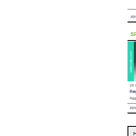
Alt
S
29 
r
Agg
Alt
M