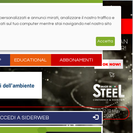
rsonalizzati e annunci mirati, analizzare il nostro traffico e
zati sul tuo computer mentre stai navigando nel nostro sito
Accetta
P
EDUCATIONAL
ABBONAMENTI
CCEDI A SIDERWEB