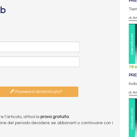
PRE
eb
Tien
di Ar
18 
PRE
Indi
Password dimenticata?
di Ar
l’articolo, attiva la
prova gratuita
.
ermine del periodo decidere se abbonarti o continuare con i