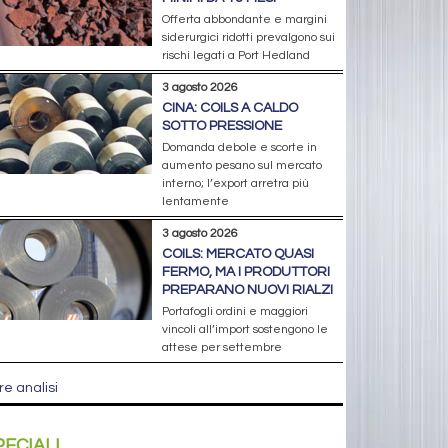
Offerta abbondante e margini
siderurgici ridotti prevalgono sui
rischi legati a Port Hedland
3 agosto 2026
CINA: COILS A CALDO
SOTTO PRESSIONE
Domanda debole e scorte in
aumento pesano sul mercato
interno; l’export arretra più
lentamente
3 agosto 2026
COILS: MERCATO QUASI
FERMO, MA I PRODUTTORI
PREPARANO NUOVI RIALZI
Portafogli ordini e maggiori
vincoli all’import sostengono le
attese per settembre
re analisi
PECIALI