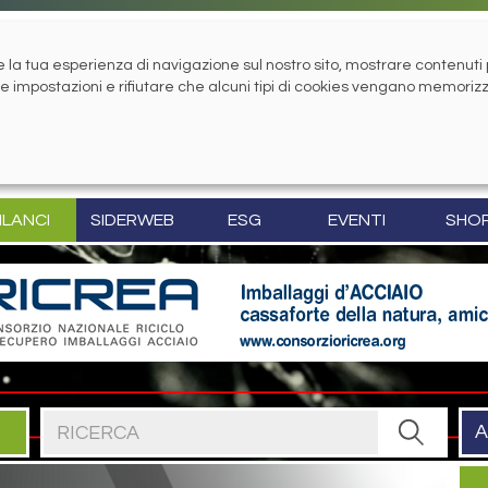
la tua esperienza di navigazione sul nostro sito, mostrare contenuti pe
tue impostazioni e rifiutare che alcuni tipi di cookies vengano memoriz
ILANCI
SIDERWEB
ESG
EVENTI
SHO
Cerca nel sito
A