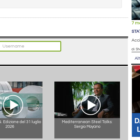
7 m
STA
Acci
di S
Al
 Edizione del 31 luglio
Mediterranean Steel Talks:
2026
Sergio Moyano