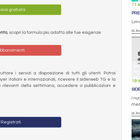
11 
ova gratuita
PRE
Lima
di Ar
ento
, scopri la formula più adatta alle tue esigenze.
bbonamenti
ttare i servizi a disposizione di tutti gli utenti. Potrai
ayer italiani e internazionali, ricevere il siderweb TG e la
19 
 rilevanti della settimana, accedere a pubblicazioni e
SID
I nu
me
di Ar
Registrati