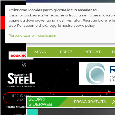
Utilizziamo i cookies per migliorare la tua esperienza
Usiamo i cookies e altre tecniche di tracciamento per migliorare 
capire da dove provengono i nostri visitatori. Puoi cambiare le 
web. Per saperne di più, leggi la nostra cookie policy.
Personalizza le impostazioni
NEWS
PREZZI
MERCATI
B
SCOPRI
PROVA GRATUITA
SIDERWEB