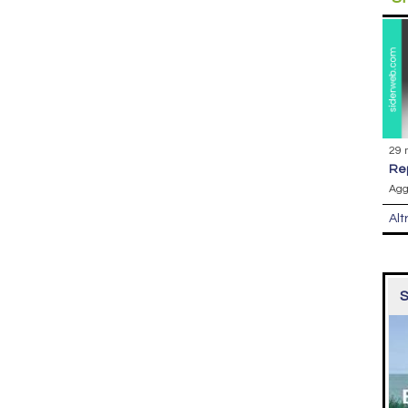
29 
r
Agg
Alt
S