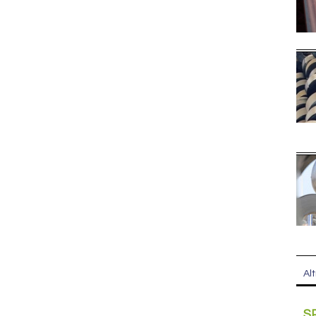
Alt
S