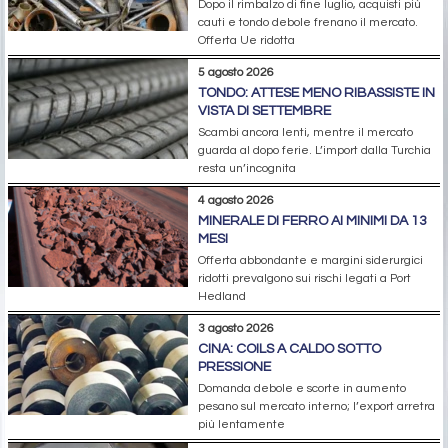
Dopo il rimbalzo di fine luglio, acquisti più
cauti e tondo debole frenano il mercato.
Offerta Ue ridotta
5 agosto 2026
TONDO: ATTESE MENO RIBASSISTE IN
VISTA DI SETTEMBRE
Scambi ancora lenti, mentre il mercato
guarda al dopo ferie. L’import dalla Turchia
resta un’incognita
4 agosto 2026
MINERALE DI FERRO AI MINIMI DA 13
MESI
Offerta abbondante e margini siderurgici
ridotti prevalgono sui rischi legati a Port
Hedland
3 agosto 2026
CINA: COILS A CALDO SOTTO
PRESSIONE
Domanda debole e scorte in aumento
pesano sul mercato interno; l’export arretra
più lentamente