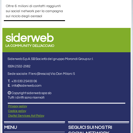
Oltre 6 milioni di contatti raggiunti
sui social network per la campagna
sul riciclo degli aerosol
siderweb
LA COMMUNITY DELL'ACCIAIO
Siderweb S.p.A. SB Società del gruppo Morandi Group s.r.l.
ISSN 2532
-2982
Sede sociale: Flero (Brescia) Via Don Milani 5
T.
+39 030 254 00 06
E.
info@siderweb.com
Copyright siderweb spa sb
Tutti i diritti sono riservati
Privacy policy
Cookie policy
Digital Services Act Policy
MENU
SEGUICI SUI NOSTRI