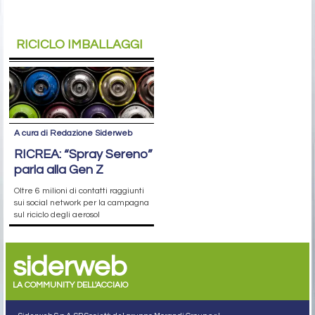
RICICLO IMBALLAGGI
A cura di Redazione Siderweb
RICREA: “Spray Sereno”
parla alla Gen Z
Oltre 6 milioni di contatti raggiunti
sui social network per la campagna
sul riciclo degli aerosol
siderweb
LA COMMUNITY DELL'ACCIAIO