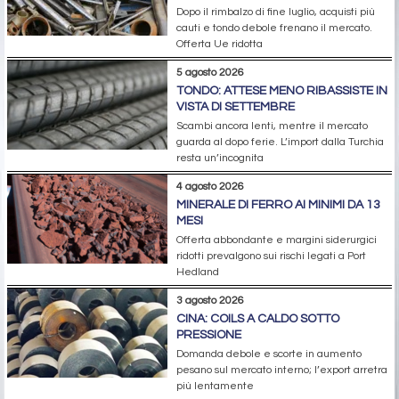
Dopo il rimbalzo di fine luglio, acquisti più
cauti e tondo debole frenano il mercato.
Offerta Ue ridotta
5 agosto 2026
TONDO: ATTESE MENO RIBASSISTE IN
VISTA DI SETTEMBRE
Scambi ancora lenti, mentre il mercato
guarda al dopo ferie. L’import dalla Turchia
resta un’incognita
4 agosto 2026
MINERALE DI FERRO AI MINIMI DA 13
MESI
Offerta abbondante e margini siderurgici
ridotti prevalgono sui rischi legati a Port
Hedland
3 agosto 2026
CINA: COILS A CALDO SOTTO
PRESSIONE
Domanda debole e scorte in aumento
pesano sul mercato interno; l’export arretra
più lentamente