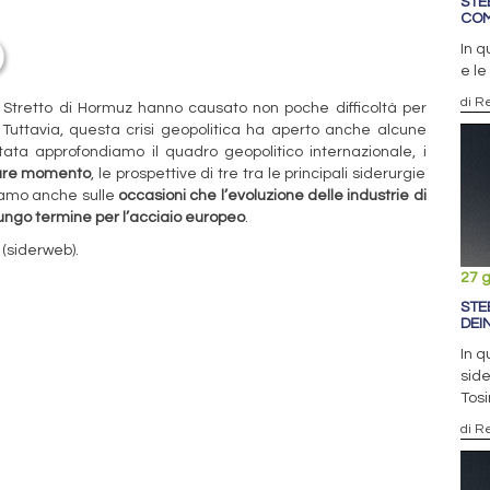
STE
COM
In q
e le
di R
llo Stretto di Hormuz hanno causato non poche difficoltà per
 Tuttavia, questa crisi geopolitica ha aperto anche alcune
tata approfondiamo il quadro geopolitico internazionale, i
olare momento
, le prospettive di tre tra le principali siderurgie
triamo anche sulle
occasioni che l’evoluzione delle industrie di
ungo termine per l’acciaio europeo
.
i
(siderweb).
27 
STE
DEI
In q
side
Tosi
di R