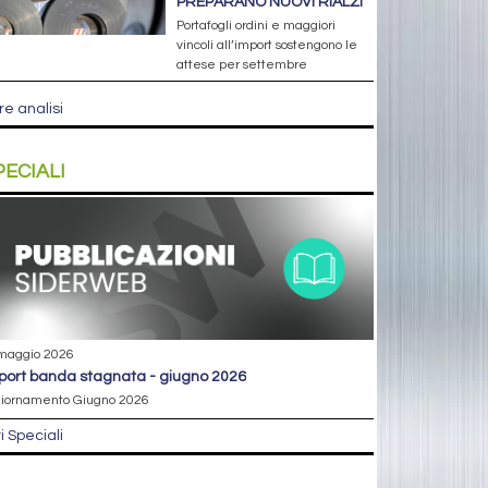
PREPARANO NUOVI RIALZI
Portafogli ordini e maggiori
vincoli all’import sostengono le
attese per settembre
re analisi
PECIALI
maggio 2026
eport banda stagnata - giugno 2026
iornamento Giugno 2026
ri Speciali