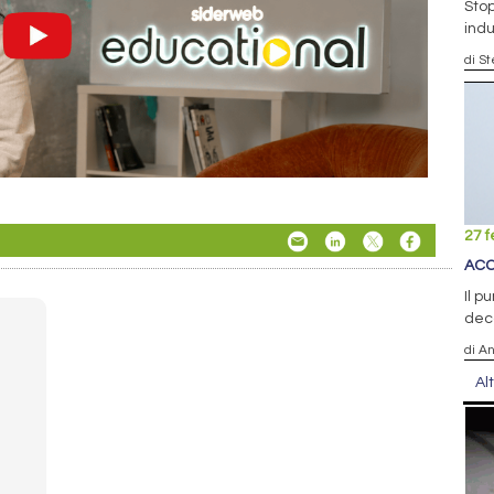
Stop
indu
di S
27 f
ACC
Il p
dec
di A
Al