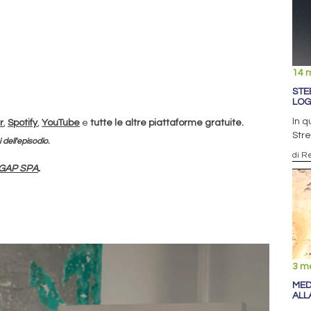
14 
STE
LOG
In q
r
,
Spotify
,
YouTube
e
tutte le altre piattaforme gratuite.
Stre
i dell'episodio.
di R
 GAP SPA
.
3 m
MED
ALL