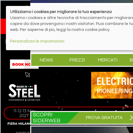
Utilizziamo i cookies per migliorare la tua esperienza
Usiamo i cookies e altre tecniche di tracciamento per migliorare 
capire da dove provengono i nostri visitatori. Puoi cambiare le 
web. Per saperne di più, leggi la nostra cookie policy.
Personalizza le impostazioni
NEWS
PREZZI
MERCATI
B
SCOPRI
PROVA GRATUITA
SIDERWEB