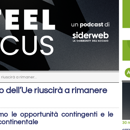
A
riuscirà a rimaner...
dell’Ue riuscirà a rimanere
mo le opportunità contingenti e le
 continentale
30 