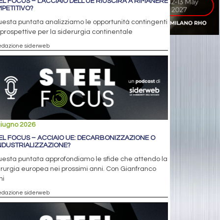
EL FOCUS – L’ACCIAIO DELL’UE RIUSCIRÀ A RIMANERE
PETITIVO?
uesta puntata analizziamo le opportunità contingenti
 prospettive per la siderurgia continentale
edazione siderweb
giugno 2026
EL FOCUS – ACCIAIO UE: DECARBONIZZAZIONE O
NDUSTRIALIZZAZIONE?
uesta puntata approfondiamo le sfide che attendo la
rurgia europea nei prossimi anni. Con Gianfranco
ni
edazione siderweb