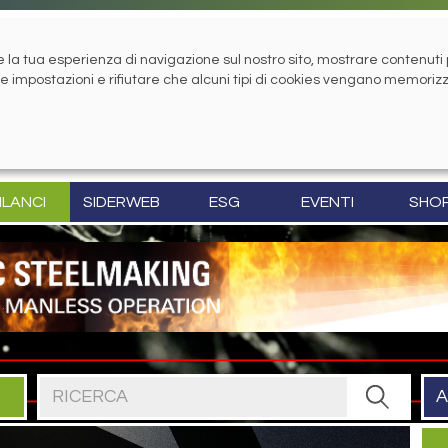
la tua esperienza di navigazione sul nostro sito, mostrare contenuti pe
tue impostazioni e rifiutare che alcuni tipi di cookies vengano memoriz
ILANCI
SIDERWEB
ESG
EVENTI
SHO
Cerca nel sito
A