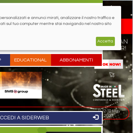
rsonalizzati e annunci mirati, analizzare il nostro traffico e
zati sul tuo computer mentre stai navigando nel nostro sito
Accetta
P
EDUCATIONAL
ABBONAMENTI
CCEDI A SIDERWEB