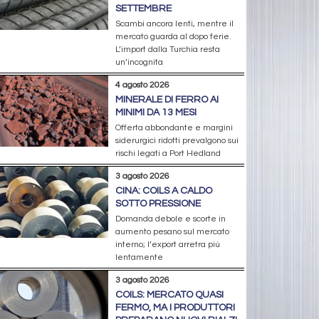
SETTEMBRE
Scambi ancora lenti, mentre il
mercato guarda al dopo ferie.
L’import dalla Turchia resta
un’incognita
4 agosto 2026
MINERALE DI FERRO AI
MINIMI DA 13 MESI
Offerta abbondante e margini
siderurgici ridotti prevalgono sui
rischi legati a Port Hedland
3 agosto 2026
CINA: COILS A CALDO
SOTTO PRESSIONE
Domanda debole e scorte in
aumento pesano sul mercato
interno; l’export arretra più
lentamente
3 agosto 2026
COILS: MERCATO QUASI
FERMO, MA I PRODUTTORI