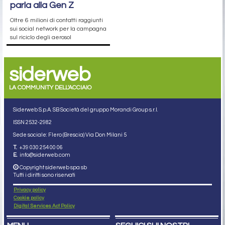
parla alla Gen Z
Oltre 6 milioni di contatti raggiunti
sui social network per la campagna
sul riciclo degli aerosol
siderweb
LA COMMUNITY DELL'ACCIAIO
Siderweb S.p.A. SB Società del gruppo Morandi Group s.r.l.
ISSN 2532
-2982
Sede sociale: Flero (Brescia) Via Don Milani 5
T.
+39 030 254 00 06
E.
info@siderweb.com
Copyright siderweb spa sb
Tutti i diritti sono riservati
Privacy policy
Cookie policy
Digital Services Act Policy