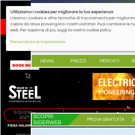
Utilizziamo i cookies per migliorare la tua esperienza
Usiamo i cookies e altre tecniche di tracciamento per migliorare 
capire da dove provengono i nostri visitatori. Puoi cambiare le 
web. Per saperne di più, leggi la nostra cookie policy.
Personalizza le impostazioni
NEWS
PREZZI
MERCATI
B
SCOPRI
PROVA GRATUITA
SIDERWEB