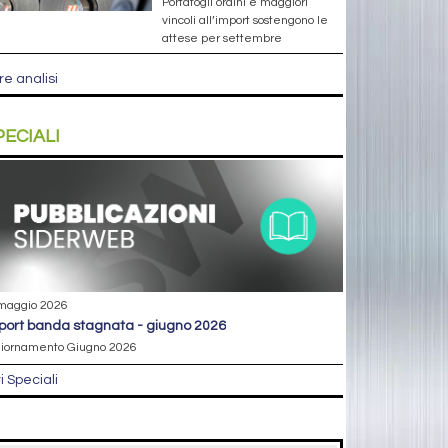
Portafogli ordini e maggiori
vincoli all’import sostengono le
attese per settembre
re analisi
PECIALI
maggio 2026
eport banda stagnata - giugno 2026
iornamento Giugno 2026
ri Speciali