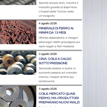
Scambi ancora lenti, mentre il
mercato guarda al dopo ferie.
L’import dalla Turchia resta
un’incognita
4 agosto 2026
MINERALE DI FERRO AI
MINIMI DA 13 MESI
Offerta abbondante e margini
siderurgici ridotti prevalgono sui
rischi legati a Port Hedland
3 agosto 2026
CINA: COILS A CALDO
SOTTO PRESSIONE
Domanda debole e scorte in
aumento pesano sul mercato
interno; l’export arretra più
lentamente
3 agosto 2026
COILS: MERCATO QUASI
FERMO, MA I PRODUTTORI
PREPARANO NUOVI RIALZI