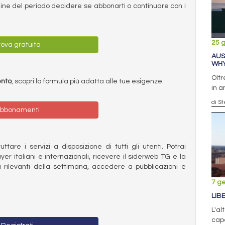
ermine del periodo decidere se abbonarti o continuare con i
25 
ova gratuita
AUS
WHY
Oltr
ento
, scopri la formula più adatta alle tue esigenze.
in a
di S
bbonamenti
ttare i servizi a disposizione di tutti gli utenti. Potrai
ayer italiani e internazionali, ricevere il siderweb TG e la
 rilevanti della settimana, accedere a pubblicazioni e
7 g
LIB
L'al
cap