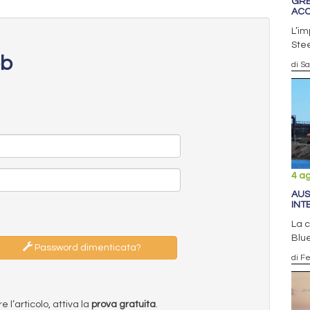
GRE
ACC
L’im
Stee
eb
di S
4 a
AUS
INT
La c
Blue
Password dimenticata?
di F
l’articolo, attiva la
prova gratuita
.