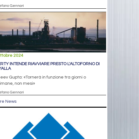
tefano Gennari
ttobre 2024
ERTY INTENDE RIAVVIARE PRESTO L'ALTOFORNO DI
ALLA
eev Gupta: «Tornerà in funzione tra giorni o
timane, non mesi»
tefano Gennari
tre News