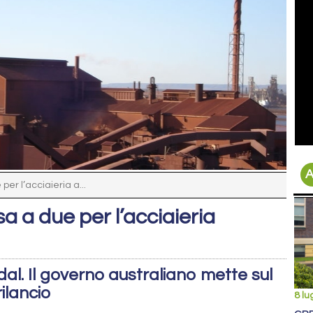
A
er l’acciaieria a...
a a due per l’acciaieria
dal. Il governo australiano mette sul
rilancio
8 lu