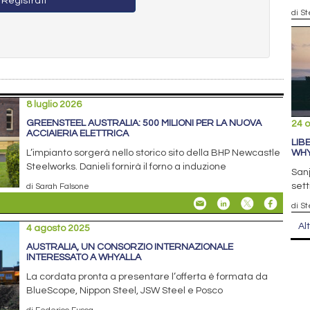
Registrati
di S
8 luglio 2026
GREENSTEEL AUSTRALIA: 500 MILIONI PER LA NUOVA
24 o
ACCIAIERIA ELETTRICA
LIB
WHY
L’impianto sorgerà nello storico sito della BHP Newcastle
Steelworks. Danieli fornirà il forno a induzione
Sanj
set
di Sarah Falsone
di S
Al
4 agosto 2025
AUSTRALIA, UN CONSORZIO INTERNAZIONALE
INTERESSATO A WHYALLA
La cordata pronta a presentare l’offerta è formata da
BlueScope, Nippon Steel, JSW Steel e Posco