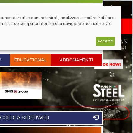
rsonalizzati e annunci mirati, analizzare il nostro traffico e
zati sul tuo computer mentre stai navigando nel nostro sito
Accetta
P
EDUCATIONAL
ABBONAMENTI
CCEDI A SIDERWEB