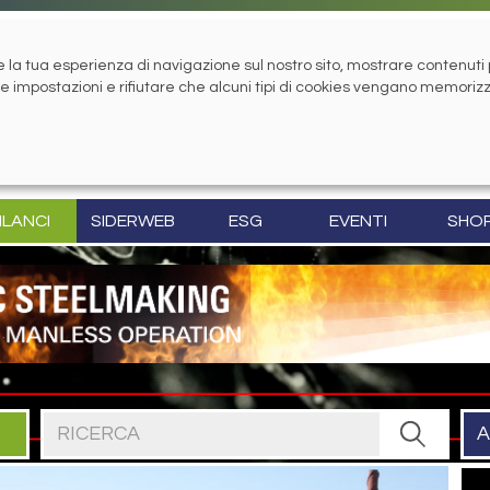
la tua esperienza di navigazione sul nostro sito, mostrare contenuti pe
tue impostazioni e rifiutare che alcuni tipi di cookies vengano memoriz
ILANCI
SIDERWEB
ESG
EVENTI
SHO
Cerca nel sito
A