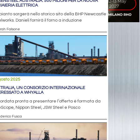
ENSTEEL AUSTRALIA: 500 MILIONI PER LA NUOVA
IAIERIA ELETTRICA
pianto sorgerà nello storico sito della BHP Newcastle
lworks. Danieli fornirà il forno a induzione
arah Falsone
gosto 2025
TRALIA, UN CONSORZIO INTERNAZIONALE
ERESSATO A WHYALLA
ordata pronta a presentare l’offerta è formata da
Scope, Nippon Steel, JSW Steel e Posco
ederico Fusca