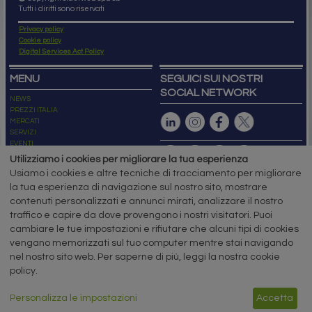
Tutti i diritti sono riservati
Privacy policy
Cookie policy
Digital Services Act Policy
MENU
SEGUICI SUI NOSTRI
SOCIAL NETWORK
NEWS
PREZZI ITALIA
MERCATI
SERVIZI
EVENTI
ABBONAMENTI
Utilizziamo i cookies per migliorare la tua esperienza
MADE IN STEEL
Usiamo i cookies e altre tecniche di tracciamento per migliorare
NEWSLETTER
la tua esperienza di navigazione sul nostro sito, mostrare
Capitale Sociale: 190.000€ interamente versato
contenuti personalizzati e annunci mirati, analizzare il nostro
Registro delle Imprese di Brescia
traffico e capire da dove provengono i nostri visitatori. Puoi
Codice Fiscale e Partita I.V.A.:
IT03562320170
R.E.A. n. 419331
cambiare le tue impostazioni e rifiutare che alcuni tipi di cookies
vengano memorizzati sul tuo computer mentre stai navigando
www.siderweb.com: Autorizzazione del Tribunale di Brescia n. 11/2004 del 17
nel nostro sito web. Per saperne di più, leggi la nostra cookie
marzo 2004, Iscrizione al R.O.C. n. 26116.
Direttrice Responsabile:
policy.
Elisa Bonomelli
Vicedirettore Responsabile:
Personalizza le impostazioni
Accetta
Stefano Gennari