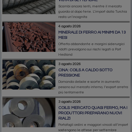
VISTA DI SETTEMBRE
Scambi ancora lenti, mentre il mercato
guarda al dopo ferie. L’import dalla Turchia
resta un’incognita
4 agosto 2026
MINERALE DI FERRO AI MINIMI DA 13
MESI
Offerta abbondante e margini siderurgici
ridotti prevalgono sui rischi legati a Port
Hedland
3 agosto 2026
CINA: COILS A CALDO SOTTO
PRESSIONE
Domanda debole e scorte in aumento
pesano sul mercato interno; l’export arretra
più lentamente
3 agosto 2026
COILS: MERCATO QUASI FERMO, MA I
PRODUTTORI PREPARANO NUOVI
RIALZI
Portafogli ordini e maggiori vincoli all’import
sostengono le attese per settembre