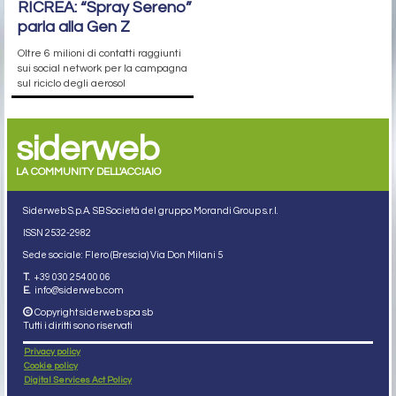
RICREA: “Spray Sereno”
parla alla Gen Z
Oltre 6 milioni di contatti raggiunti
sui social network per la campagna
sul riciclo degli aerosol
siderweb
LA COMMUNITY DELL'ACCIAIO
Siderweb S.p.A. SB Società del gruppo Morandi Group s.r.l.
ISSN 2532
-2982
Sede sociale: Flero (Brescia) Via Don Milani 5
T.
+39 030 254 00 06
E.
info@siderweb.com
Copyright siderweb spa sb
Tutti i diritti sono riservati
Privacy policy
Cookie policy
Digital Services Act Policy