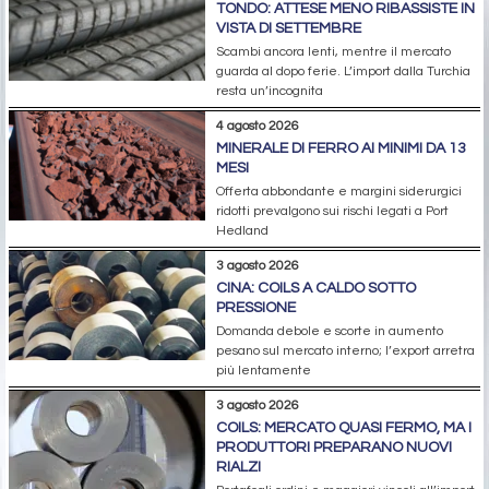
TONDO: ATTESE MENO RIBASSISTE IN
VISTA DI SETTEMBRE
Scambi ancora lenti, mentre il mercato
guarda al dopo ferie. L’import dalla Turchia
resta un’incognita
4 agosto 2026
MINERALE DI FERRO AI MINIMI DA 13
MESI
Offerta abbondante e margini siderurgici
ridotti prevalgono sui rischi legati a Port
Hedland
3 agosto 2026
CINA: COILS A CALDO SOTTO
PRESSIONE
Domanda debole e scorte in aumento
pesano sul mercato interno; l’export arretra
più lentamente
3 agosto 2026
COILS: MERCATO QUASI FERMO, MA I
PRODUTTORI PREPARANO NUOVI
RIALZI