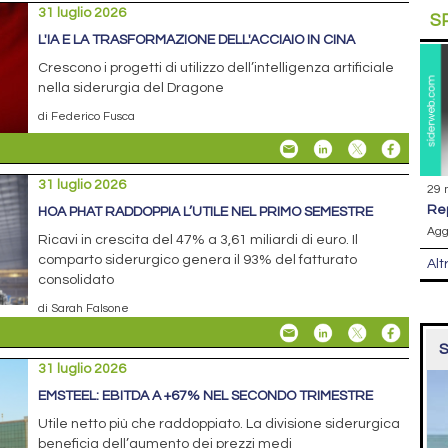
31 luglio 2026
S
L'IA E LA TRASFORMAZIONE DELL'ACCIAIO IN CINA
Crescono i progetti di utilizzo dell’intelligenza artificiale
nella siderurgia del Dragone
di Federico Fusca
31 luglio 2026
29 
r
HOA PHAT RADDOPPIA L’UTILE NEL PRIMO SEMESTRE
Agg
Ricavi in crescita del 47% a 3,61 miliardi di euro. Il
comparto siderurgico genera il 93% del fatturato
Alt
consolidato
di Sarah Falsone
S
31 luglio 2026
EMSTEEL: EBITDA A +67% NEL SECONDO TRIMESTRE
Utile netto più che raddoppiato. La divisione siderurgica
beneficia dell’aumento dei prezzi medi