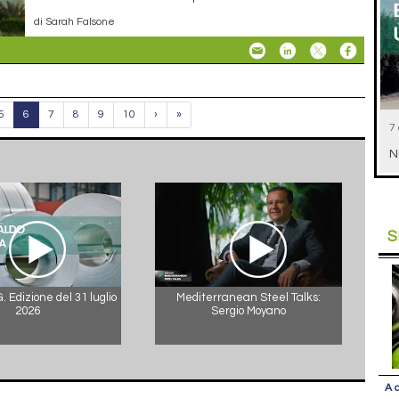
di Sarah Falsone
5
6
7
8
9
10
›
»
7
N
S
 Edizione del 31 luglio
Mediterranean Steel Talks:
2026
Sergio Moyano
A 