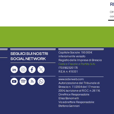
R
Olt
cam
Capitale Sociale: 190.000€
SEGUICI SUI NOSTRI
interamente versato
SOCIAL NETWORK
Registro delle Imprese di Brescia
Codice Fiscale e Partita I.V.A.:
IT03562320170
R.E.A. n. 419331
www.siderweb.com:
Autorizzazione del Tribunale di
Brescia n. 11/2004 del 17 marzo
2004, Iscrizione al R.O.C. n. 26116.
Direttrice Responsabile:
Elisa Bonomelli
Vicedirettore Responsabile:
Stefano Gennari