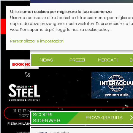
Utilizziamo i cookies per migliorare la tua esperienza
Usiamo i cookies e altre tecniche di tracciamento per migliorare 
capire da dove provengono i nostri visitatori. Puoi cambiare le 
web. Per saperne di più, leggi la nostra cookie policy.
Personalizza le impostazioni
NEWS
PREZZI
MERCATI
B
SCOPRI
PROVA GRATUITA
SIDERWEB