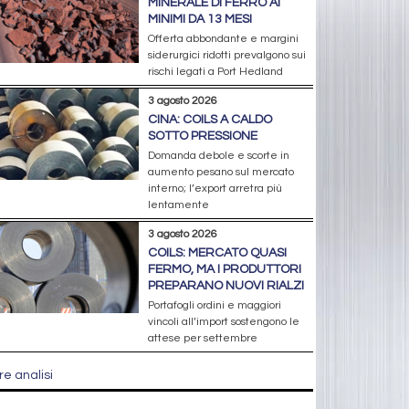
MINERALE DI FERRO AI
MINIMI DA 13 MESI
Offerta abbondante e margini
siderurgici ridotti prevalgono sui
rischi legati a Port Hedland
3 agosto 2026
CINA: COILS A CALDO
SOTTO PRESSIONE
Domanda debole e scorte in
aumento pesano sul mercato
interno; l’export arretra più
lentamente
3 agosto 2026
COILS: MERCATO QUASI
FERMO, MA I PRODUTTORI
PREPARANO NUOVI RIALZI
Portafogli ordini e maggiori
vincoli all’import sostengono le
attese per settembre
re analisi