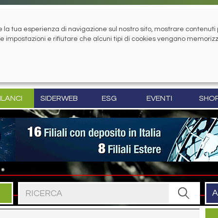
la tua esperienza di navigazione sul nostro sito, mostrare contenuti pe
tue impostazioni e rifiutare che alcuni tipi di cookies vengano memoriz
ILANCI
SIDERWEB
ESG
EVENTI
SHO
Cerca nel sito
A