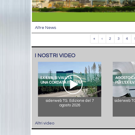
Altre News
«
‹
2
3
4
I NOSTRI VIDEO
siderweb TG. Edizione del 7
siderweb TG.
agosto 2026
Altri video