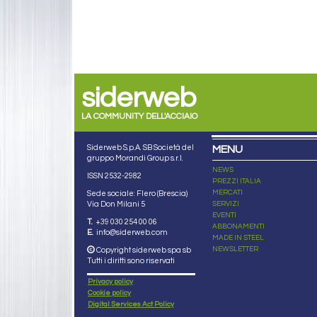
siderweb
LA COMMUNITY DELL'ACCIAIO
Siderweb S.p.A. SB Società del
MENU
gruppo Morandi Group s.r.l.
NEWS
ISSN 2532
-2982
PREZZI ITALIA
MERCATI
Sede sociale: Flero (Brescia)
Via Don Milani 5
SERVIZI
EVENTI
T.
+39 030 254 00 06
ABBONAMENTI
E.
info@siderweb.com
MADE IN STEEL
NEWSLETTER
Copyright siderweb spa sb
Tutti i diritti sono riservati
Privacy policy
Cookie policy
Digital Services Act Policy