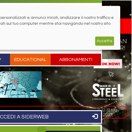
rsonalizzati e annunci mirati, analizzare il nostro traffico e
zati sul tuo computer mentre stai navigando nel nostro sito
Accetta
P
EDUCATIONAL
ABBONAMENTI
CCEDI A SIDERWEB