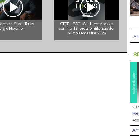
anean Steel Talks:
STEEL FOCUS – L’incertezza
ergio Moyano
domina il mercato. Bilancio del
primo semestre 2026
Alt
S
29 
r
Agg
Alt