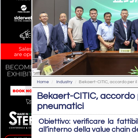
Home
Industry
Bekaert-CITIC, accordo per il r
Bekaert-CITIC, accordo pe
pneumatici
Obiettivo: verificare la fattibil
all’interno della value chain 