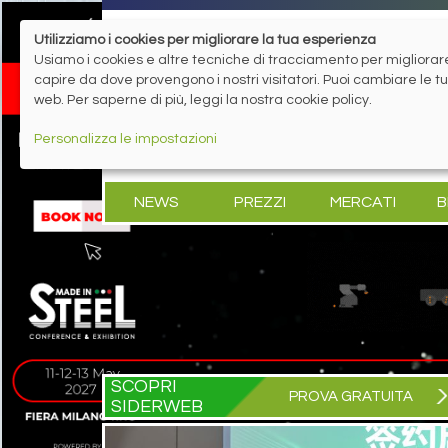
Utilizziamo i cookies per migliorare la tua esperienza
Usiamo i cookies e altre tecniche di tracciamento per migliorare 
capire da dove provengono i nostri visitatori. Puoi cambiare le 
web. Per saperne di più, leggi la nostra cookie policy.
Personalizza le impostazioni
NEWS
PREZZI
MERCATI
B
SCOPRI
PROVA GRATUITA
SIDERWEB