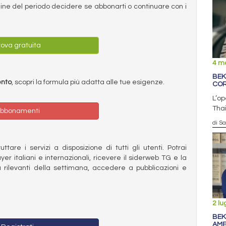
ermine del periodo decidere se abbonarti o continuare con i
ova gratuita
4 m
BEK
ento
, scopri la formula più adatta alle tue esigenze.
COR
L’op
Thai
bbonamenti
di S
ttare i servizi a disposizione di tutti gli utenti. Potrai
ayer italiani e internazionali, ricevere il siderweb TG e la
 rilevanti della settimana, accedere a pubblicazioni e
2 lu
BEK
AME