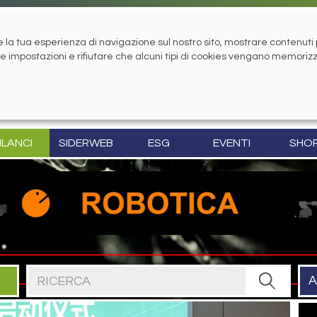
la tua esperienza di navigazione sul nostro sito, mostrare contenuti pe
tue impostazioni e rifiutare che alcuni tipi di cookies vengano memoriz
ILANCI
SIDERWEB
ESG
EVENTI
SHO
Cerca nel sito
A