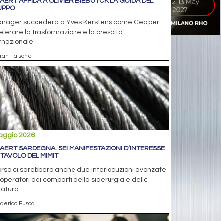
AERT AFFIDA A OLIVIER BIEBUYCK LA GUIDA DEL
UPPO
manager succederà a Yves Kerstens come Ceo per
lerare la trasformazione e la crescita
rnazionale
arah Falsone
aggio 2026
AERT SARDEGNA: SEI MANIFESTAZIONI D’INTERESSE
 TAVOLO DEL MIMIT
orso ci sarebbero anche due interlocuzioni avanzate
operatori dei comparti della siderurgia e della
ilatura
ederico Fusca