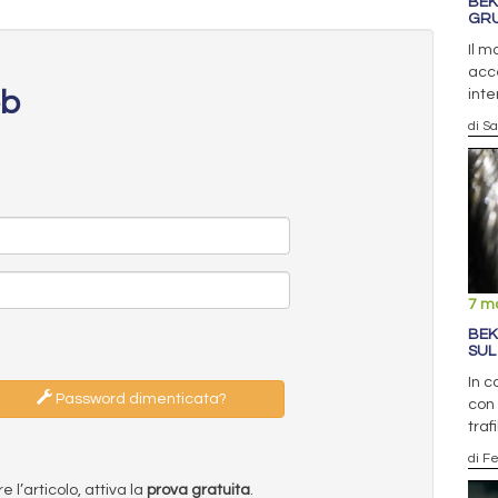
BEK
GR
Il 
acce
eb
inte
di S
7 m
BEK
SUL
In c
Password dimenticata?
con 
traf
di F
l’articolo, attiva la
prova gratuita
.