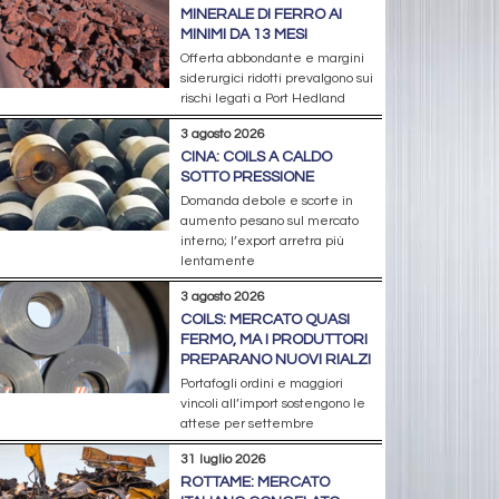
MINERALE DI FERRO AI
MINIMI DA 13 MESI
Offerta abbondante e margini
siderurgici ridotti prevalgono sui
rischi legati a Port Hedland
3 agosto 2026
CINA: COILS A CALDO
SOTTO PRESSIONE
Domanda debole e scorte in
aumento pesano sul mercato
interno; l’export arretra più
lentamente
3 agosto 2026
COILS: MERCATO QUASI
FERMO, MA I PRODUTTORI
PREPARANO NUOVI RIALZI
Portafogli ordini e maggiori
vincoli all’import sostengono le
attese per settembre
31 luglio 2026
ROTTAME: MERCATO