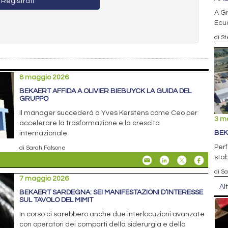
Registrati
A Gr
Ecu
di S
8 maggio 2026
BEKAERT AFFIDA A OLIVIER BIEBUYCK LA GUIDA DEL
GRUPPO
Il manager succederà a Yves Kerstens come Ceo per
3 m
accelerare la trasformazione e la crescita
BEK
internazionale
Perf
di Sarah Falsone
stab
di S
7 maggio 2026
Al
BEKAERT SARDEGNA: SEI MANIFESTAZIONI D’INTERESSE
SUL TAVOLO DEL MIMIT
In corso ci sarebbero anche due interlocuzioni avanzate
con operatori dei comparti della siderurgia e della