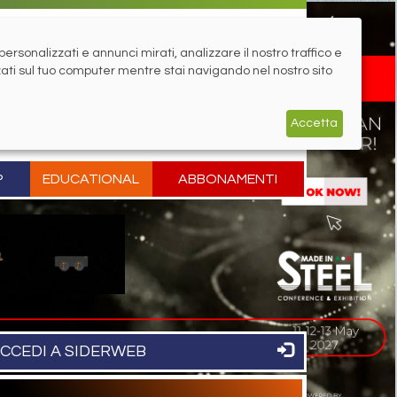
rsonalizzati e annunci mirati, analizzare il nostro traffico e
zati sul tuo computer mentre stai navigando nel nostro sito
Accetta
P
EDUCATIONAL
ABBONAMENTI
CCEDI A SIDERWEB