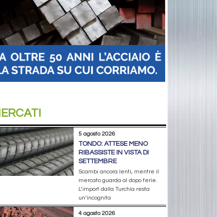
ERCATI
5 agosto 2026
TONDO: ATTESE MENO
RIBASSISTE IN VISTA DI
SETTEMBRE
Scambi ancora lenti, mentre il
mercato guarda al dopo ferie.
L’import dalla Turchia resta
un’incognita
4 agosto 2026