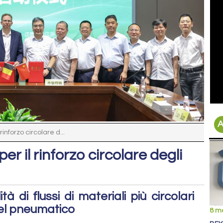
A
inforzo circolare d...
r il rinforzo circolare degli
ità di flussi di materiali più circolari
del pneumatico
8 m