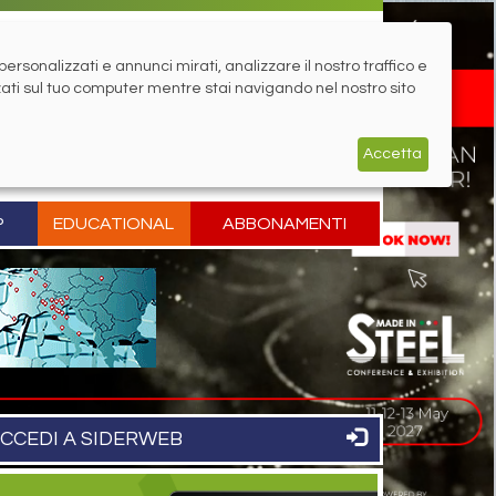
rsonalizzati e annunci mirati, analizzare il nostro traffico e
zati sul tuo computer mentre stai navigando nel nostro sito
Accetta
P
EDUCATIONAL
ABBONAMENTI
CCEDI A SIDERWEB