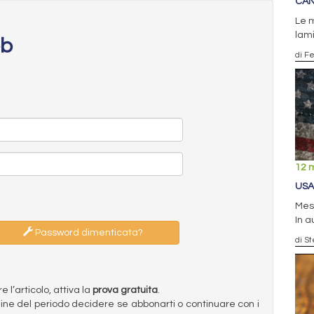
CAN
Le m
lami
eb
di F
12 
USA
Mess
In a
Password dimenticata?
di S
l’articolo, attiva la
prova gratuita
.
ermine del periodo decidere se abbonarti o continuare con i