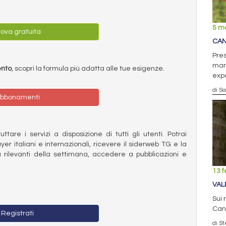
5 m
ova gratuita
CAN
Pres
mani
ento
, scopri la formula più adatta alle tue esigenze.
exp
di S
bbonamenti
ttare i servizi a disposizione di tutti gli utenti. Potrai
ayer italiani e internazionali, ricevere il siderweb TG e la
 rilevanti della settimana, accedere a pubblicazioni e
13 f
VAL
Sui 
Can
Registrati
di S