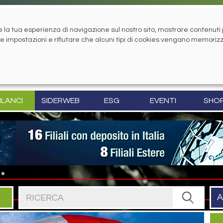
la tua esperienza di navigazione sul nostro sito, mostrare contenuti pe
tue impostazioni e rifiutare che alcuni tipi di cookies vengano memoriz
ILANCI
SIDERWEB
ESG
EVENTI
SHO
Cerca nel sito
A