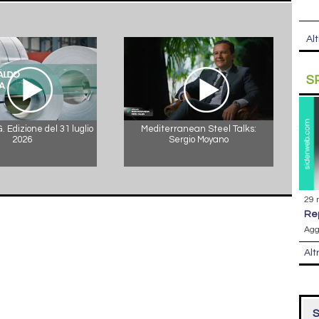
Alt
S
 Edizione del 31 luglio
Mediterranean Steel Talks:
2026
Sergio Moyano
29 
r
Agg
Alt
S