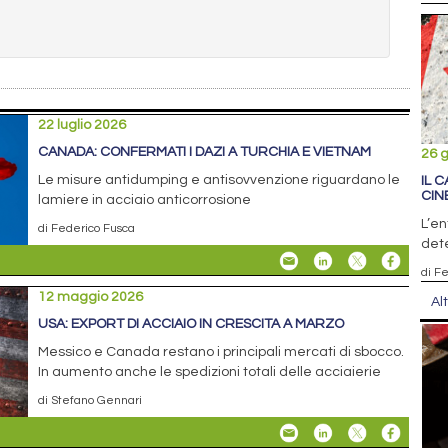
22 luglio 2026
CANADA: CONFERMATI I DAZI A TURCHIA E VIETNAM
26 
Le misure antidumping e antisovvenzione riguardano le
IL 
CIN
lamiere in acciaio anticorrosione
L’en
di Federico Fusca
dete
di F
12 maggio 2026
Al
USA: EXPORT DI ACCIAIO IN CRESCITA A MARZO
Messico e Canada restano i principali mercati di sbocco.
In aumento anche le spedizioni totali delle acciaierie
di Stefano Gennari