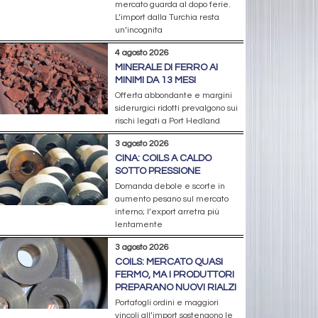
mercato guarda al dopo ferie.
L’import dalla Turchia resta
un’incognita
4 agosto 2026
MINERALE DI FERRO AI
MINIMI DA 13 MESI
Offerta abbondante e margini
siderurgici ridotti prevalgono sui
rischi legati a Port Hedland
3 agosto 2026
CINA: COILS A CALDO
SOTTO PRESSIONE
Domanda debole e scorte in
aumento pesano sul mercato
interno; l’export arretra più
lentamente
3 agosto 2026
COILS: MERCATO QUASI
FERMO, MA I PRODUTTORI
PREPARANO NUOVI RIALZI
Portafogli ordini e maggiori
vincoli all’import sostengono le