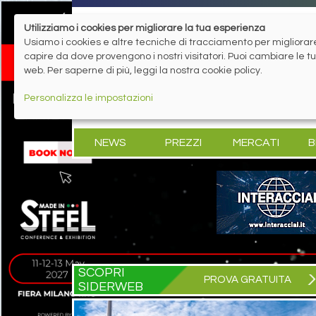
Utilizziamo i cookies per migliorare la tua esperienza
Usiamo i cookies e altre tecniche di tracciamento per migliorare 
capire da dove provengono i nostri visitatori. Puoi cambiare le 
web. Per saperne di più, leggi la nostra cookie policy.
Personalizza le impostazioni
NEWS
PREZZI
MERCATI
B
SCOPRI
PROVA GRATUITA
SIDERWEB