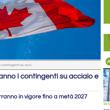
A
 contingenti su acci...
anno i contingenti su acciaio e
rranno in vigore fino a metà 2027
22 l