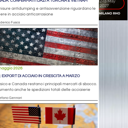
ADA: CONFERMATI I DAZI A TURCHIA E VIETNAM
isure antidumping e antisovvenzione riguardano le
ere in acciaio anticorrosione
ederico Fusca
maggio 2026
: EXPORT DI ACCIAIO IN CRESCITA A MARZO
ico e Canada restano i principali mercati di sbocco.
umento anche le spedizioni totali delle acciaierie
tefano Gennari