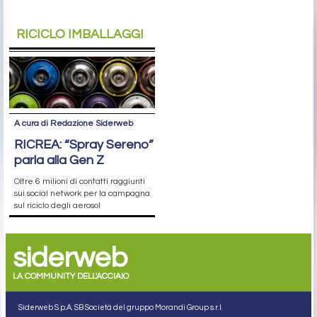
RICICLO IMBALLAGGI
A cura di Redazione Siderweb
RICREA: “Spray Sereno”
parla alla Gen Z
Oltre 6 milioni di contatti raggiunti
sui social network per la campagna
sul riciclo degli aerosol
siderweb
LA COMMUNITY DELL'ACCIAIO
Siderweb S.p.A. SB Società del gruppo Morandi Group s.r.l.