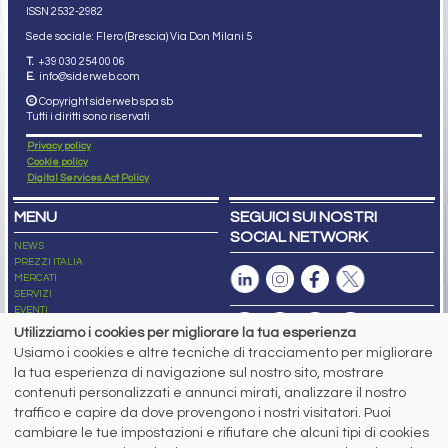
ISSN 2532
-2982
Sede sociale: Flero (Brescia) Via Don Milani 5
T.
+39 030 254 00 06
E.
info@siderweb.com
Copyright siderweb spa sb
Tutti i diritti sono riservati
Privacy policy
Cookie policy
Digital Services Act Policy
MENU
SEGUICI SUI NOSTRI
SOCIAL NETWORK
NEWS
PREZZI ITALIA
MERCATI
SERVIZI
EVENTI
ABBONAMENTI
Utilizziamo i cookies per migliorare la tua esperienza
MADE IN STEEL
Usiamo i cookies e altre tecniche di tracciamento per migliorare
NEWSLETTER
la tua esperienza di navigazione sul nostro sito, mostrare
Capitale Sociale: 190.000€ interamente versato
contenuti personalizzati e annunci mirati, analizzare il nostro
Registro delle Imprese di Brescia
traffico e capire da dove provengono i nostri visitatori. Puoi
Codice Fiscale e Partita I.V.A.:
IT03562320170
R.E.A. n. 419331
cambiare le tue impostazioni e rifiutare che alcuni tipi di cookies