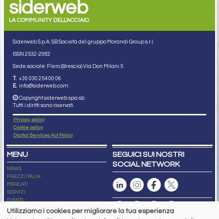
siderweb
LA COMMUNITY DELL'ACCIAIO
Siderweb S.p.A. SB Società del gruppo Morandi Group s.r.l.
ISSN 2532
-2982
Sede sociale: Flero (Brescia) Via Don Milani 5
T.
+39 030 254 00 06
E.
info@siderweb.com
Copyright siderweb spa sb
Tutti i diritti sono riservati
Privacy policy
Cookie policy
Digital Services Act Policy
MENU
SEGUICI SUI NOSTRI
SOCIAL NETWORK
NEWS
PREZZI ITALIA
MERCATI
SERVIZI
EVENTI
ABBONAMENTI
Utilizziamo i cookies per migliorare la tua esperienza
MADE IN STEEL