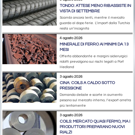
TONDO: ATTESE MENO RIBASSISTE IN
VISTA DI SETTEMBRE
Scambi ancora lenti, mentre il mercato
guarda al dopo ferie. L’import dalla Turchia
resta un’incognita
4 agosto 2026
MINERALE DI FERRO AI MINIMI DA 13
MESI
Offerta abbondante e margini siderurgici
ridotti prevalgono sui rischi legati a Port
Hedland
3 agosto 2026
CINA: COILS A CALDO SOTTO
PRESSIONE
Domanda debole e scorte in aumento
pesano sul mercato interno; l’export arretra
più lentamente
3 agosto 2026
COILS: MERCATO QUASI FERMO, MA I
PRODUTTORI PREPARANO NUOVI
RIALZI