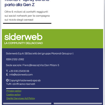
parla alla Gen Z
Oltre 6 milioni di contatti raggiunti
sui social network per la campagna
sul riciclo degli aerosol
siderweb
LA COMMUNITY DELL'ACCIAIO
Siderweb S.p.A. SB Società del gruppo Morandi Group s.r.l.
ISSN 2532
-2982
Sede sociale: Flero (Brescia) Via Don Milani 5
T.
+39 030 254 00 06
E.
info@siderweb.com
Copyright siderweb spa sb
Tutti i diritti sono riservati
Privacy policy
Cookie policy
Digital Services Act Policy