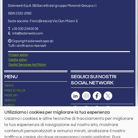
Siderweb S.p.A. SB Società del gruppo Morandi Group s.r.l.
ISSN 2532
-2982
Sede sociale: Flero (Brescia) Via Don Milani 5
T.
+39 030 254 00 06
E.
info@siderweb.com
Copyright siderweb spa sb
Tutti i diritti sono riservati
Privacy policy
Cookie policy
Digital Services Act Policy
MENU
SEGUICI SUI NOSTRI
SOCIAL NETWORK
NEWS
PREZZI ITALIA
MERCATI
SERVIZI
EVENTI
ABBONAMENTI
Utilizziamo i cookies per migliorare la tua esperienza
MADE IN STEEL
Usiamo i cookies e altre tecniche di tracciamento per migliorare
NEWSLETTER
la tua esperienza di navigazione sul nostro sito, mostrare
Capitale Sociale: 190.000€ interamente versato
contenuti personalizzati e annunci mirati, analizzare il nostro
Registro delle Imprese di Brescia
traffico e capire da dove provengono i nostri visitatori. Puoi
Codice Fiscale e Partita I.V.A.:
IT03562320170