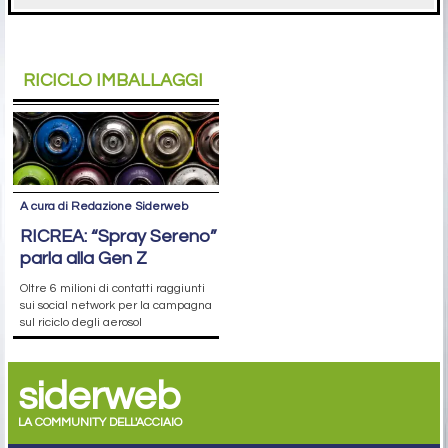
RICICLO IMBALLAGGI
A cura di Redazione Siderweb
RICREA: “Spray Sereno”
parla alla Gen Z
Oltre 6 milioni di contatti raggiunti
sui social network per la campagna
sul riciclo degli aerosol
siderweb
LA COMMUNITY DELL'ACCIAIO