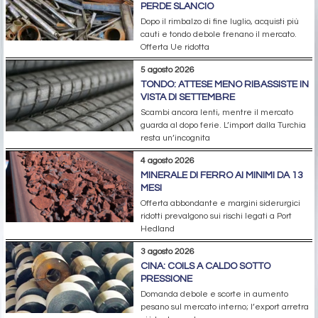
PERDE SLANCIO
Dopo il rimbalzo di fine luglio, acquisti più
cauti e tondo debole frenano il mercato.
Offerta Ue ridotta
5 agosto 2026
TONDO: ATTESE MENO RIBASSISTE IN
VISTA DI SETTEMBRE
Scambi ancora lenti, mentre il mercato
guarda al dopo ferie. L’import dalla Turchia
resta un’incognita
4 agosto 2026
MINERALE DI FERRO AI MINIMI DA 13
MESI
Offerta abbondante e margini siderurgici
ridotti prevalgono sui rischi legati a Port
Hedland
3 agosto 2026
CINA: COILS A CALDO SOTTO
PRESSIONE
Domanda debole e scorte in aumento
pesano sul mercato interno; l’export arretra