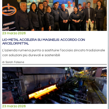
23 marzo 2026
LIO-METAL ACCELERA SU MAGNELIS: ACCORDO CON
ARCELORMITTAL
L’azienda rumena punta a sostituire l’acciaio zincato tradizionale
con soluzioni più durevoli e sostenibili
di Sarah Falsone
23 marzo 2026