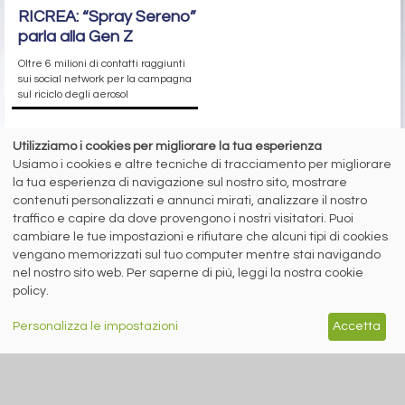
RICREA: “Spray Sereno”
parla alla Gen Z
Oltre 6 milioni di contatti raggiunti
sui social network per la campagna
sul riciclo degli aerosol
Utilizziamo i cookies per migliorare la tua esperienza
siderweb
Usiamo i cookies e altre tecniche di tracciamento per migliorare
la tua esperienza di navigazione sul nostro sito, mostrare
LA COMMUNITY DELL'ACCIAIO
contenuti personalizzati e annunci mirati, analizzare il nostro
traffico e capire da dove provengono i nostri visitatori. Puoi
Siderweb S.p.A. SB Società del gruppo Morandi Group s.r.l.
cambiare le tue impostazioni e rifiutare che alcuni tipi di cookies
ISSN 2532
-2982
vengano memorizzati sul tuo computer mentre stai navigando
Sede sociale: Flero (Brescia) Via Don Milani 5
nel nostro sito web. Per saperne di più, leggi la nostra cookie
policy.
T.
+39 030 254 00 06
E.
info@siderweb.com
Personalizza le impostazioni
Accetta
Copyright siderweb spa sb
Tutti i diritti sono riservati
Privacy policy
Cookie policy
Digital Services Act Policy