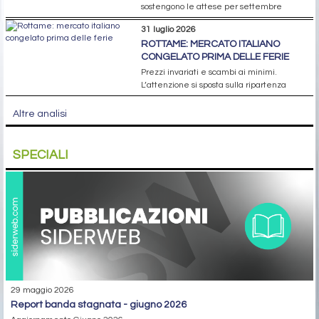
Offerta abbondante e margini siderurgici
ridotti prevalgono sui rischi legati a Port
Hedland
3 agosto 2026
CINA: COILS A CALDO SOTTO
PRESSIONE
Domanda debole e scorte in aumento
pesano sul mercato interno; l’export arretra
più lentamente
3 agosto 2026
COILS: MERCATO QUASI FERMO, MA I
PRODUTTORI PREPARANO NUOVI
RIALZI
Portafogli ordini e maggiori vincoli all’import
sostengono le attese per settembre
31 luglio 2026
ROTTAME: MERCATO ITALIANO
CONGELATO PRIMA DELLE FERIE
Prezzi invariati e scambi ai minimi.
L’attenzione si sposta sulla ripartenza