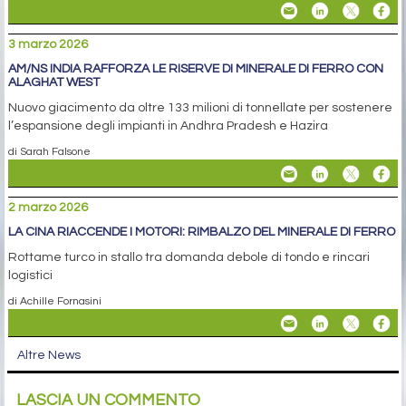
5 marzo 2026
CINA, NUOVE RESTRIZIONI SUGLI ACQUISTI DI MINERALE DI FERRO
BHP
La disputa contrattuale tra Pechino e il colosso minerario si
intensifica mentre aumentano le scorte nei porti cinesi
di Sarah Falsone
3 marzo 2026
AM/NS INDIA RAFFORZA LE RISERVE DI MINERALE DI FERRO CON
ALAGHAT WEST
Nuovo giacimento da oltre 133 milioni di tonnellate per sostenere
l’espansione degli impianti in Andhra Pradesh e Hazira
di Sarah Falsone
2 marzo 2026
LA CINA RIACCENDE I MOTORI: RIMBALZO DEL MINERALE DI FERRO
Rottame turco in stallo tra domanda debole di tondo e rincari