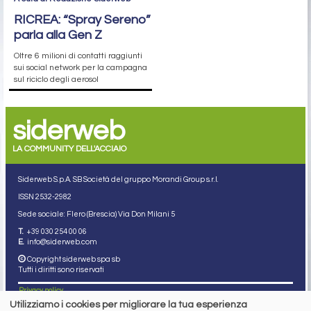
5 agosto 2026
Quali prospettive per piani e lunghi nel secondo semestre?
Le interviste di Stefano Gennari (siderweb) a Lorenzo Fava
(LSI Inox) ...
RICICLO IMBALLAGGI
A cura di Redazione Siderweb
RICREA: “Spray Sereno”
parla alla Gen Z
Oltre 6 milioni di contatti raggiunti
sui social network per la campagna
sul riciclo degli aerosol
Utilizziamo i cookies per migliorare la tua esperienza