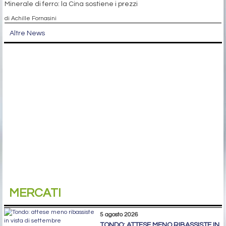
Il calo è legato in parte al Capodanno lunare e alle restrizioni
antinquinamento in vista delle "Due sessioni"
di Stefano Gennari
10 marzo 2026
CINA: CALA L’EXPORT DI ACCIAIO, SALGONO GLI ACQUISTI DI
MINERALE
Nel bimestre gennaio-febbraio 2026 le esportazioni di prodotti
finiti scendono a 15,59 milioni di tonnellate
di Stefano Gennari
9 marzo 2026
ROTTAME TURCO: SI RIACCENDE IL MERCATO
Minerale di ferro: la Cina sostiene i prezzi
di Achille Fornasini
Altre News