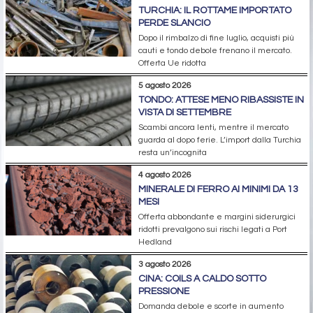
TURCHIA: IL ROTTAME IMPORTATO
PERDE SLANCIO
Dopo il rimbalzo di fine luglio, acquisti più
cauti e tondo debole frenano il mercato.
Offerta Ue ridotta
5 agosto 2026
TONDO: ATTESE MENO RIBASSISTE IN
VISTA DI SETTEMBRE
Scambi ancora lenti, mentre il mercato
guarda al dopo ferie. L’import dalla Turchia
resta un’incognita
4 agosto 2026
MINERALE DI FERRO AI MINIMI DA 13
MESI
Offerta abbondante e margini siderurgici
ridotti prevalgono sui rischi legati a Port
Hedland
3 agosto 2026
CINA: COILS A CALDO SOTTO
PRESSIONE
Domanda debole e scorte in aumento