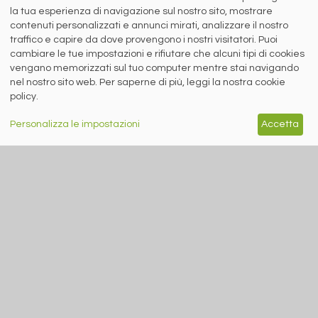
la tua esperienza di navigazione sul nostro sito, mostrare
contenuti personalizzati e annunci mirati, analizzare il nostro
Siderweb S.p.A. SB Società del gruppo Morandi Group s.r.l.
traffico e capire da dove provengono i nostri visitatori. Puoi
ISSN 2532
-2982
cambiare le tue impostazioni e rifiutare che alcuni tipi di cookies
Sede sociale: Flero (Brescia) Via Don Milani 5
vengano memorizzati sul tuo computer mentre stai navigando
nel nostro sito web. Per saperne di più, leggi la nostra cookie
T.
+39 030 254 00 06
E.
info@siderweb.com
policy.
Copyright siderweb spa sb
Tutti i diritti sono riservati
Personalizza le impostazioni
Accetta
Privacy policy
Cookie policy
Digital Services Act Policy
MENU
SEGUICI SUI NOSTRI
SOCIAL NETWORK
NEWS
PREZZI ITALIA
MERCATI
SERVIZI
EVENTI
ABBONAMENTI
MADE IN STEEL
NEWSLETTER
Capitale Sociale: 190.000€ interamente versato