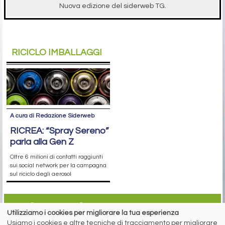
Nuova edizione del siderweb TG.
RICICLO IMBALLAGGI
A cura di Redazione Siderweb
RICREA: “Spray Sereno”
parla alla Gen Z
Oltre 6 milioni di contatti raggiunti
sui social network per la campagna
sul riciclo degli aerosol
siderweb
Utilizziamo i cookies per migliorare la tua esperienza
Usiamo i cookies e altre tecniche di tracciamento per migliorare
LA COMMUNITY DELL'ACCIAIO