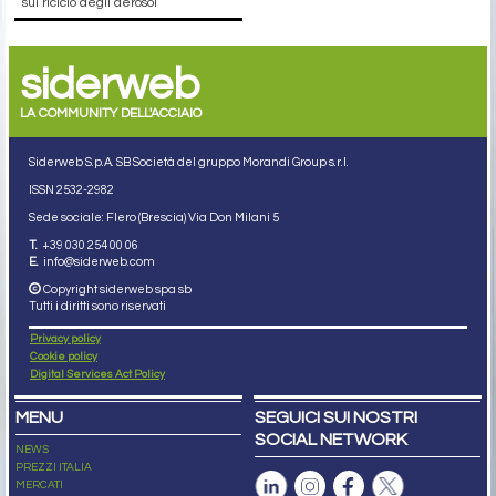
sul riciclo degli aerosol
siderweb
LA COMMUNITY DELL'ACCIAIO
Siderweb S.p.A. SB Società del gruppo Morandi Group s.r.l.
ISSN 2532
-2982
Sede sociale: Flero (Brescia) Via Don Milani 5
T.
+39 030 254 00 06
E.
info@siderweb.com
Copyright siderweb spa sb
Tutti i diritti sono riservati
Privacy policy
Cookie policy
Digital Services Act Policy
MENU
SEGUICI SUI NOSTRI
SOCIAL NETWORK
NEWS
PREZZI ITALIA
MERCATI