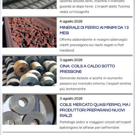
Scambi ancora lenti, mentre il mercato
guarda al dopo ferie. L’import dalla Turchia
resta un’incognita
4 agosto 2026
MINERALE DI FERRO AI MINIMI DA 13
MESI
Offerta abbondante e margini siderurgici
ridotti prevalgono sui rischi legati a Port
Hedland
3 agosto 2026
CINA: COILS A CALDO SOTTO
PRESSIONE
Domanda debole e scorte in aumento
pesano sul mercato interno; l’export arretra
più lentamente
3 agosto 2026
COILS: MERCATO QUASI FERMO, MA I
PRODUTTORI PREPARANO NUOVI
RIALZI
Portafogli ordini e maggiori vincoli all’import
sostengono le attese per settembre