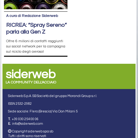
A cura di Redazione Siderweb
RICREA: “Spray Sereno”
parla alla Gen Z
Oltre 6 milioni di contatti raggiunti
sui social network per la campagna
sul riciclo degli aerosol
siderweb
LA COMMUNITY DELL'ACCIAIO
Siderweb S.p.A. SB Società del gruppo Morandi Group s.r.l.
ISSN 2532
-2982
Sede sociale: Flero (Brescia) Via Don Milani 5
T.
+39 030 254 00 06
E.
info@siderweb.com
Copyright siderweb spa sb
Tutti i diritti sono riservati