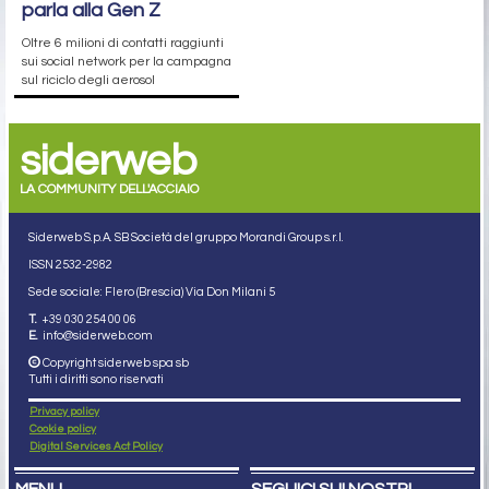
parla alla Gen Z
Oltre 6 milioni di contatti raggiunti
sui social network per la campagna
sul riciclo degli aerosol
siderweb
LA COMMUNITY DELL'ACCIAIO
Siderweb S.p.A. SB Società del gruppo Morandi Group s.r.l.
ISSN 2532
-2982
Sede sociale: Flero (Brescia) Via Don Milani 5
T.
+39 030 254 00 06
E.
info@siderweb.com
Copyright siderweb spa sb
Tutti i diritti sono riservati
Privacy policy
Cookie policy
Digital Services Act Policy