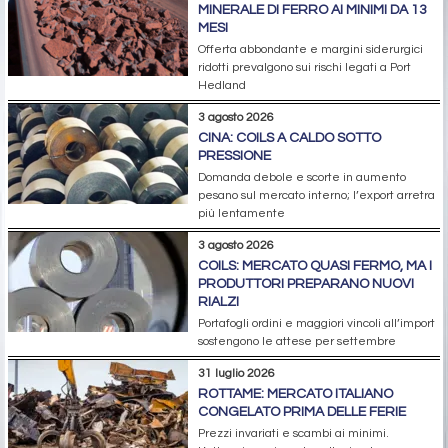
MINERALE DI FERRO AI MINIMI DA 13
MESI
Offerta abbondante e margini siderurgici
ridotti prevalgono sui rischi legati a Port
Hedland
3 agosto 2026
CINA: COILS A CALDO SOTTO
PRESSIONE
Domanda debole e scorte in aumento
pesano sul mercato interno; l’export arretra
più lentamente
3 agosto 2026
COILS: MERCATO QUASI FERMO, MA I
PRODUTTORI PREPARANO NUOVI
RIALZI
Portafogli ordini e maggiori vincoli all’import
sostengono le attese per settembre
31 luglio 2026
ROTTAME: MERCATO ITALIANO
CONGELATO PRIMA DELLE FERIE
Prezzi invariati e scambi ai minimi.