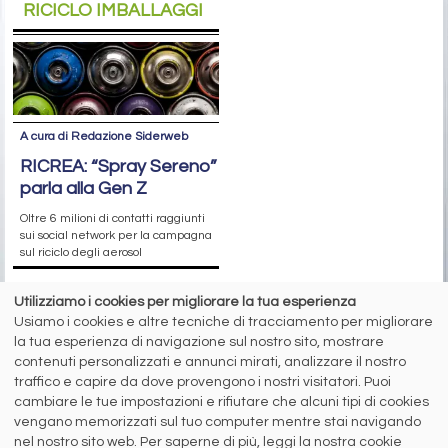
RICICLO IMBALLAGGI
A cura di Redazione Siderweb
RICREA: “Spray Sereno”
parla alla Gen Z
Oltre 6 milioni di contatti raggiunti
sui social network per la campagna
sul riciclo degli aerosol
Utilizziamo i cookies per migliorare la tua esperienza
siderweb
Usiamo i cookies e altre tecniche di tracciamento per migliorare
la tua esperienza di navigazione sul nostro sito, mostrare
LA COMMUNITY DELL'ACCIAIO
contenuti personalizzati e annunci mirati, analizzare il nostro
traffico e capire da dove provengono i nostri visitatori. Puoi
Siderweb S.p.A. SB Società del gruppo Morandi Group s.r.l.
cambiare le tue impostazioni e rifiutare che alcuni tipi di cookies
vengano memorizzati sul tuo computer mentre stai navigando
ISSN 2532
-2982
nel nostro sito web. Per saperne di più, leggi la nostra cookie
Sede sociale: Flero (Brescia) Via Don Milani 5