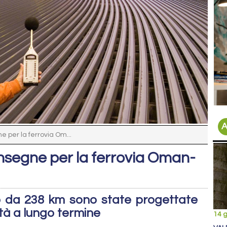
A
e per la ferrovia Om...
onsegne per la ferrovia Oman-
to da 238 km sono state progettate
lità a lungo termine
14 