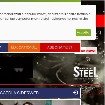
rsonalizzati e annunci mirati, analizzare il nostro traffico e
zati sul tuo computer mentre stai navigando nel nostro sito
Accetta
P
EDUCATIONAL
ABBONAMENTI
CCEDI A SIDERWEB