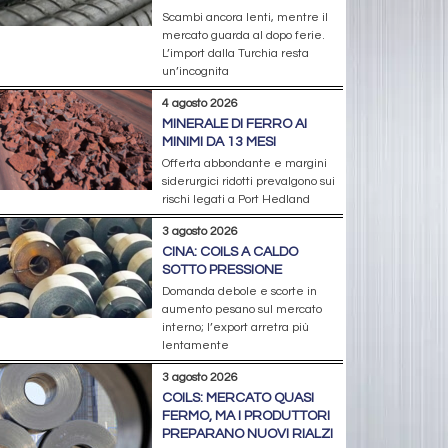
Scambi ancora lenti, mentre il
mercato guarda al dopo ferie.
L’import dalla Turchia resta
un’incognita
4 agosto 2026
MINERALE DI FERRO AI
MINIMI DA 13 MESI
Offerta abbondante e margini
siderurgici ridotti prevalgono sui
rischi legati a Port Hedland
3 agosto 2026
CINA: COILS A CALDO
SOTTO PRESSIONE
Domanda debole e scorte in
aumento pesano sul mercato
interno; l’export arretra più
lentamente
3 agosto 2026
COILS: MERCATO QUASI
FERMO, MA I PRODUTTORI
PREPARANO NUOVI RIALZI