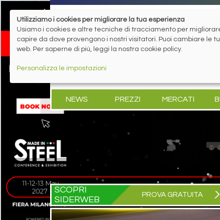
Utilizziamo i cookies per migliorare la tua esperienza
Usiamo i cookies e altre tecniche di tracciamento per migliorare 
capire da dove provengono i nostri visitatori. Puoi cambiare le 
web. Per saperne di più, leggi la nostra cookie policy.
Personalizza le impostazioni
NEWS
PREZZI
MERCATI
B
SCOPRI
PROVA GRATUITA
SIDERWEB