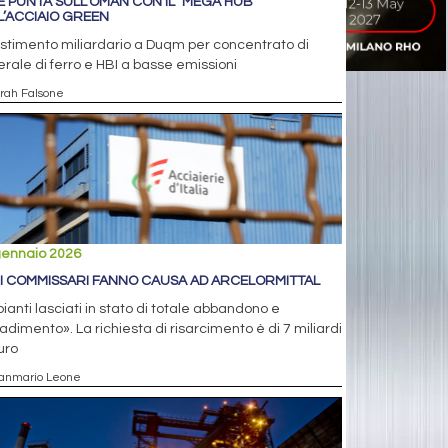
E PUNTA SULL’OMAN CON IL "MEGA HUB"
L’ACCIAIO GREEN
stimento miliardario a Duqm per concentrato di
rale di ferro e HBI a basse emissioni
arah Falsone
gennaio 2026
, I COMMISSARI FANNO CAUSA AD ARCELORMITTAL
ianti lasciati in stato di totale abbandono e
dimento». La richiesta di risarcimento è di 7 miliardi
uro
ianmario Leone