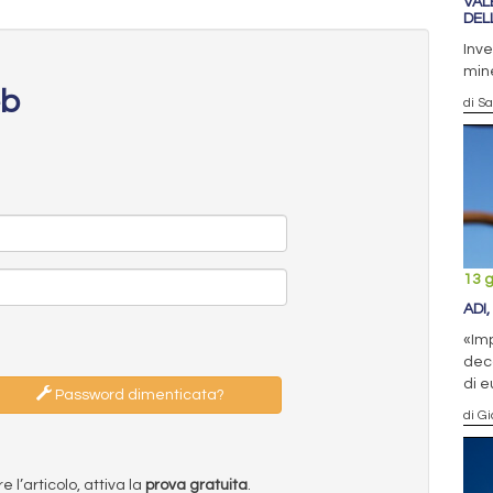
VAL
DEL
Inve
mine
eb
di S
13 
ADI
«Imp
deca
di e
Password dimenticata?
di G
l’articolo, attiva la
prova gratuita
.