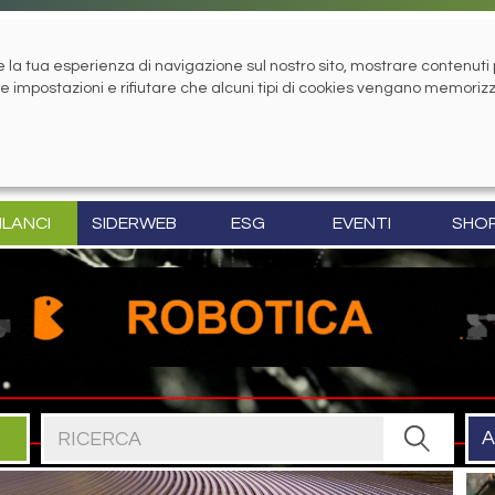
la tua esperienza di navigazione sul nostro sito, mostrare contenuti pe
tue impostazioni e rifiutare che alcuni tipi di cookies vengano memoriz
ILANCI
SIDERWEB
ESG
EVENTI
SHO
Cerca nel sito
A