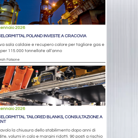
gennaio 2026
ELORMITTAL POLAND INVESTE A CRACOVIA
a sala caldaie e recupero calore per tagliare gas e
per 115.000 tonnellate all’anno
arah Falsone
gennaio 2026
ELORMITTAL TAILORED BLANKS, CONSULTAZIONE A
ENT
tavolo la chiusura dello stabilimento dopo anni di
ite, volumi in calo e margini ridotti. 90 posti a rischio