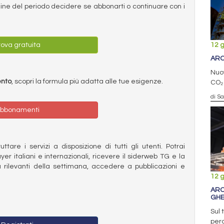
ermine del periodo decidere se abbonarti o continuare con i
12 
ova gratuita
ARC
Nuov
ento
, scopri la formula più adatta alle tue esigenze.
CO₂ 
di S
bbonamenti
ttare i servizi a disposizione di tutti gli utenti. Potrai
ayer italiani e internazionali, ricevere il siderweb TG e la
 rilevanti della settimana, accedere a pubblicazioni e
12 
ARC
GH
Sul 
perd