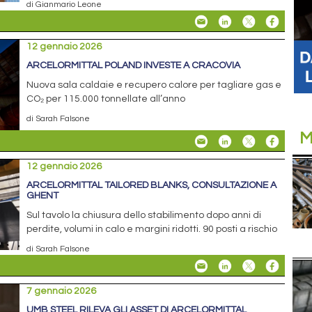
di Gianmario Leone
12 gennaio 2026
ARCELORMITTAL POLAND INVESTE A CRACOVIA
Nuova sala caldaie e recupero calore per tagliare gas e
CO₂ per 115.000 tonnellate all’anno
di Sarah Falsone
M
12 gennaio 2026
ARCELORMITTAL TAILORED BLANKS, CONSULTAZIONE A
GHENT
Sul tavolo la chiusura dello stabilimento dopo anni di
perdite, volumi in calo e margini ridotti. 90 posti a rischio
di Sarah Falsone
7 gennaio 2026
UMB STEEL RILEVA GLI ASSET DI ARCELORMITTAL