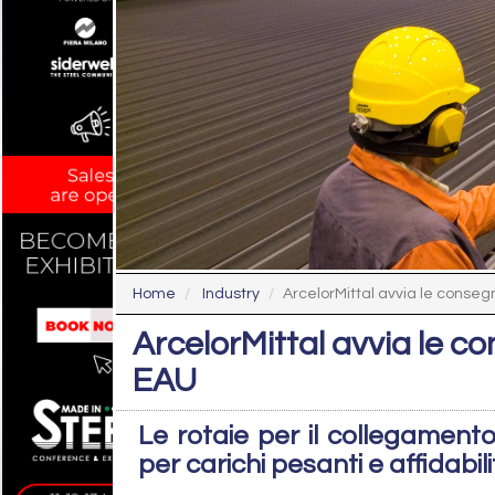
Home
Industry
ArcelorMittal avvia le consegn
ArcelorMittal avvia le c
EAU
Le rotaie per il collegamen
per carichi pesanti e affidabi