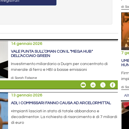
Registrati
di S
14 gennaio 2026
VALE PUNTA SULL’OMAN CON IL "MEGA HUB"
7 g
DELL’ACCIAIO GREEN
UMB
Investimento miliardario a Duqm per concentrato di
HU
minerale di ferro e HBI a basse emissioni
Firm
di Sarah Falsone
impi
di S
13 gennaio 2026
Al
ADI, I COMMISSARI FANNO CAUSA AD ARCELORMITTAL
«Impianti lasciati in stato di totale abbandono e
decadimento». La richiesta di risarcimento è di 7 miliardi
di euro