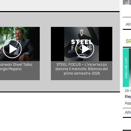
Alt
S
anean Steel Talks:
STEEL FOCUS – L’incertezza
ergio Moyano
domina il mercato. Bilancio del
primo semestre 2026
29 
r
Agg
Alt