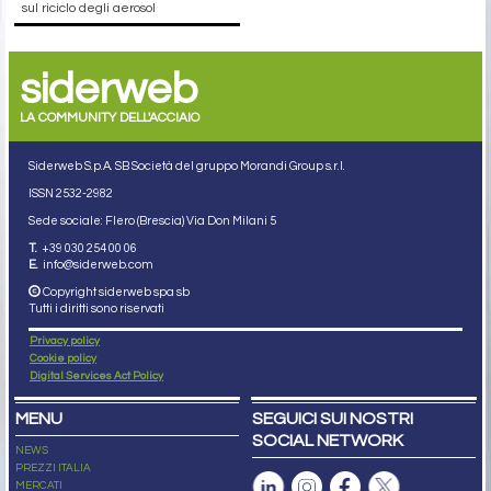
sul riciclo degli aerosol
siderweb
LA COMMUNITY DELL'ACCIAIO
Siderweb S.p.A. SB Società del gruppo Morandi Group s.r.l.
ISSN 2532
-2982
Sede sociale: Flero (Brescia) Via Don Milani 5
T.
+39 030 254 00 06
E.
info@siderweb.com
Copyright siderweb spa sb
Tutti i diritti sono riservati
Privacy policy
Cookie policy
Digital Services Act Policy
MENU
SEGUICI SUI NOSTRI
SOCIAL NETWORK
NEWS
PREZZI ITALIA
MERCATI