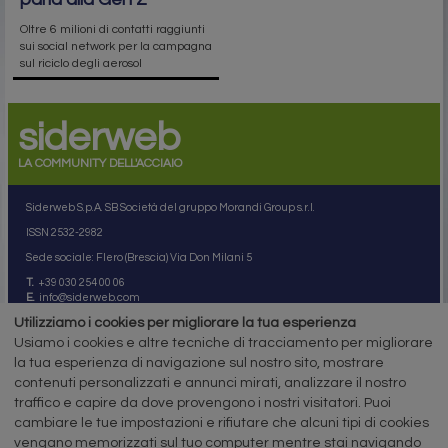
Oltre 6 milioni di contatti raggiunti
sui social network per la campagna
sul riciclo degli aerosol
siderweb
LA COMMUNITY DELL'ACCIAIO
Siderweb S.p.A. SB Società del gruppo Morandi Group s.r.l.
ISSN 2532
-2982
Sede sociale: Flero (Brescia) Via Don Milani 5
T.
+39 030 254 00 06
E.
info@siderweb.com
Utilizziamo i cookies per migliorare la tua esperienza
Copyright siderweb spa sb
Tutti i diritti sono riservati
Usiamo i cookies e altre tecniche di tracciamento per migliorare
la tua esperienza di navigazione sul nostro sito, mostrare
Privacy policy
contenuti personalizzati e annunci mirati, analizzare il nostro
Cookie policy
Digital Services Act Policy
traffico e capire da dove provengono i nostri visitatori. Puoi
cambiare le tue impostazioni e rifiutare che alcuni tipi di cookies
MENU
SEGUICI SUI NOSTRI
vengano memorizzati sul tuo computer mentre stai navigando