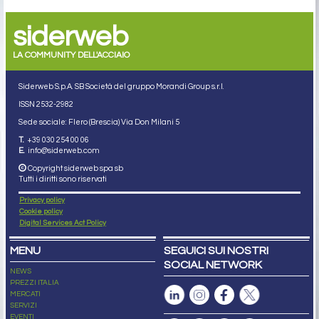
siderweb
LA COMMUNITY DELL'ACCIAIO
Siderweb S.p.A. SB Società del gruppo Morandi Group s.r.l.
ISSN 2532
-2982
Sede sociale: Flero (Brescia) Via Don Milani 5
T.
+39 030 254 00 06
E.
info@siderweb.com
Copyright siderweb spa sb
Tutti i diritti sono riservati
Privacy policy
Cookie policy
Digital Services Act Policy
MENU
SEGUICI SUI NOSTRI
SOCIAL NETWORK
NEWS
PREZZI ITALIA
MERCATI
SERVIZI
EVENTI