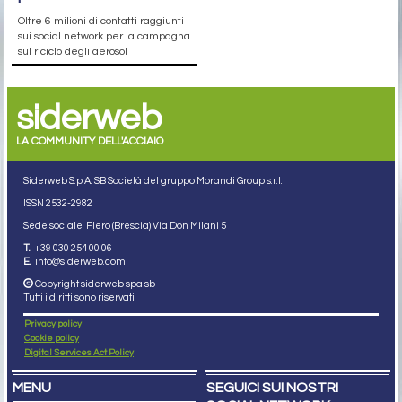
Oltre 6 milioni di contatti raggiunti
sui social network per la campagna
sul riciclo degli aerosol
siderweb
LA COMMUNITY DELL'ACCIAIO
Siderweb S.p.A. SB Società del gruppo Morandi Group s.r.l.
ISSN 2532
-2982
Sede sociale: Flero (Brescia) Via Don Milani 5
T.
+39 030 254 00 06
E.
info@siderweb.com
Copyright siderweb spa sb
Tutti i diritti sono riservati
Privacy policy
Cookie policy
Digital Services Act Policy
MENU
SEGUICI SUI NOSTRI