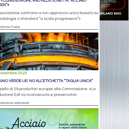
YCLING EUROPE: «NO ALL’ETICHETTA “ACCIAIO
EN”»
sociazione contraria a «un approccio unico basato su
dologie o standard “a scala progressiva”»
ederico Fusca
novembre 2025
IAIO VERDE UE: NO ALL’ETICHETTA “TAGLIA UNICA”
pello di 29 produttori europei alla Commissione: «La
uzione Eaf va riconosciuta e preservata»
edazione siderweb