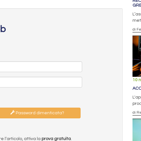
REC
GRE
L’as
meto
eb
di F
10 
ACC
L'ap
prod
di R
Password dimenticata?
l’articolo, attiva la
prova gratuita
.