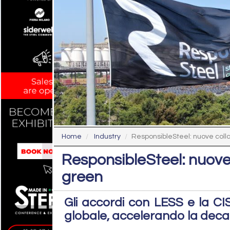
Home
Industry
ResponsibleSteel: nuove collab
ResponsibleSteel: nuove 
green
Gli accordi con LESS e la CI
globale, accelerando la deca