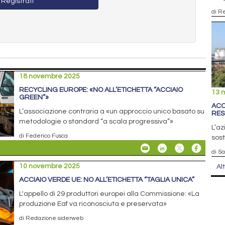
Registrati
di R
18 novembre 2025
RECYCLING EUROPE: «NO ALL’ETICHETTA “ACCIAIO
13 
GREEN”»
ACC
L’associazione contraria a «un approccio unico basato su
RES
metodologie o standard “a scala progressiva”»
L’az
di Federico Fusca
sost
di S
10 novembre 2025
Al
ACCIAIO VERDE UE: NO ALL’ETICHETTA “TAGLIA UNICA”
L'appello di 29 produttori europei alla Commissione: «La
produzione Eaf va riconosciuta e preservata»
di Redazione siderweb