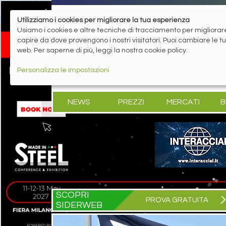
Utilizziamo i cookies per migliorare la tua esperienza
Usiamo i cookies e altre tecniche di tracciamento per migliorare 
capire da dove provengono i nostri visitatori. Puoi cambiare le 
web. Per saperne di più, leggi la nostra cookie policy.
Personalizza le impostazioni
NEWS
PREZZI
MERCATI
B
SCOPRI
PROVA GRATUITA
SIDERWEB