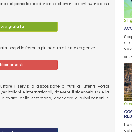
ermine del periodo decidere se abbonarti o continuare con i
21 
ova gratuita
ACC
Scop
e re
ento
, scopri la formula più adatta alle tue esigenze.
dec
di R
bbonamenti
ttare i servizi a disposizione di tutti gli utenti. Potrai
ayer italiani e internazionali, ricevere il siderweb TG e la
 rilevanti della settimana, accedere a pubblicazioni e
9 m
COG
RES
L’az
del 