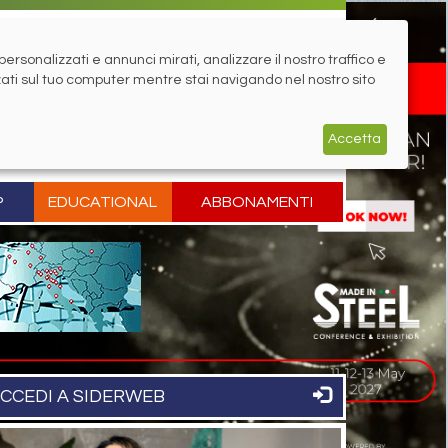
rsonalizzati e annunci mirati, analizzare il nostro traffico e
zati sul tuo computer mentre stai navigando nel nostro sito
Accetta
P
EDUCATIONAL
ABBONAMENTI
CCEDI A SIDERWEB