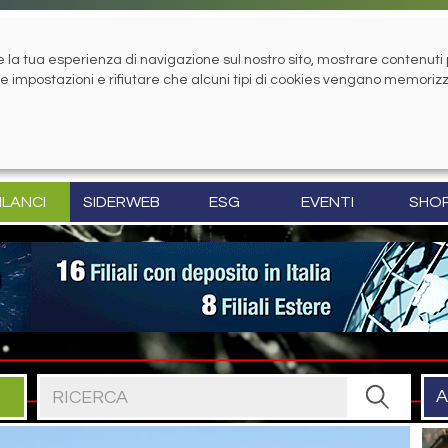
la tua esperienza di navigazione sul nostro sito, mostrare contenuti pe
tue impostazioni e rifiutare che alcuni tipi di cookies vengano memoriz
ILANCI
SIDERWEB
ESG
EVENTI
SHO
Cerca nel sito
A