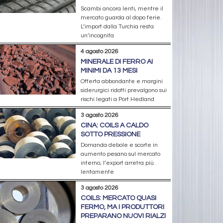
Scambi ancora lenti, mentre il
mercato guarda al dopo ferie.
L’import dalla Turchia resta
un’incognita
4 agosto 2026
MINERALE DI FERRO AI
MINIMI DA 13 MESI
Offerta abbondante e margini
siderurgici ridotti prevalgono sui
rischi legati a Port Hedland
3 agosto 2026
CINA: COILS A CALDO
SOTTO PRESSIONE
Domanda debole e scorte in
aumento pesano sul mercato
interno; l’export arretra più
lentamente
3 agosto 2026
COILS: MERCATO QUASI
FERMO, MA I PRODUTTORI
PREPARANO NUOVI RIALZI