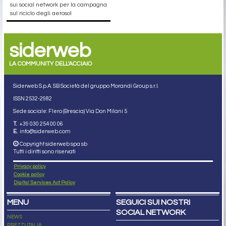
sui social network per la campagna
sul riciclo degli aerosol
siderweb
LA COMMUNITY DELL'ACCIAIO
Siderweb S.p.A. SB Società del gruppo Morandi Group s.r.l.
ISSN 2532
-2982
Sede sociale: Flero (Brescia) Via Don Milani 5
T.
+39 030 254 00 06
E.
info@siderweb.com
Copyright siderweb spa sb
Tutti i diritti sono riservati
Privacy policy
Cookie policy
Digital Services Act Policy
MENU
SEGUICI SUI NOSTRI
SOCIAL NETWORK
NEWS
PREZZI ITALIA